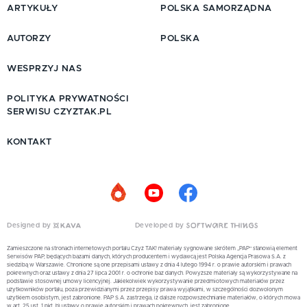
ARTYKUŁY
POLSKA SAMORZĄDNA
AUTORZY
POLSKA
WESPRZYJ NAS
POLITYKA PRYWATNOŚCI
SERWISU CZYZTAK.PL
KONTAKT
Designed by
Developed by
Zamieszczone na stronach internetowych portalu Czyż TAK! materiały sygnowane skrótem „PAP” stanowią element
Serwisów PAP, będących bazami danych, których producentem i wydawcą jest Polska Agencja Prasowa S.A. z
siedzibą w Warszawie. Chronione są one przepisami ustawy z dnia 4 lutego 1994 r. o prawie autorskim i prawach
pokrewnych oraz ustawy z dnia 27 lipca 2001 r. o ochronie baz danych. Powyższe materiały są wykorzystywane na
podstawie stosownej umowy licencyjnej. Jakiekolwiek wykorzystywanie przedmiotowych materiałów przez
użytkowników portalu, poza przewidzianymi przez przepisy prawa wyjątkami, w szczególności dozwolonym
użytkiem osobistym, jest zabronione. PAP S.A. zastrzega, iż dalsze rozpowszechnianie materiałów, o których mowa
w art. 25 ust. 1 pkt. b) ustawy o prawie autorskim i prawach pokrewnych, jest zabronione.