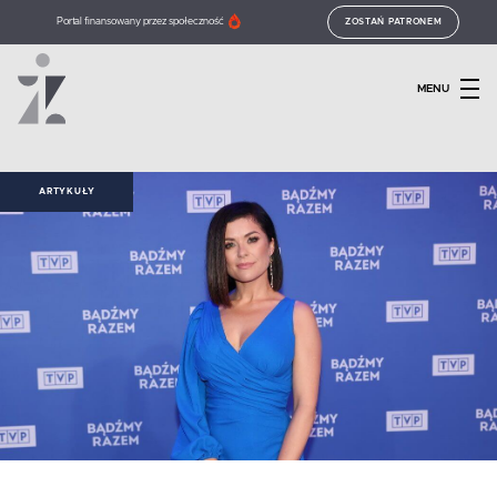
Portal finansowany przez społeczność
ZOSTAŃ PATRONEM
MENU
ARTYKUŁY