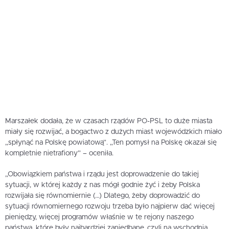
Marszałek dodała, że w czasach rządów PO-PSL to duże miasta
miały się rozwijać, a bogactwo z dużych miast wojewódzkich miało
„spłynąć na Polskę powiatową”. „Ten pomysł na Polskę okazał się
kompletnie nietrafiony” – oceniła.
„Obowiązkiem państwa i rządu jest doprowadzenie do takiej
sytuacji, w której każdy z nas mógł godnie żyć i żeby Polska
rozwijała się równomiernie (…) Dlatego, żeby doprowadzić do
sytuacji równomiernego rozwoju trzeba było najpierw dać więcej
pieniędzy, więcej programów właśnie w te rejony naszego
państwa, które były najbardziej zaniedbane, czyli na wschodnią