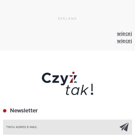
REKLAMA
więcej
więcej
Newsletter
Z