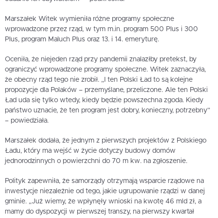
Marszałek Witek wymieniła różne programy społeczne
wprowadzone przez rząd, w tym m.in. program 500 Plus i 300
Plus, program Maluch Plus oraz 13. i 14. emeryturę.
Oceniła, że niejeden rząd przy pandemii znalazłby pretekst, by
ograniczyć wprowadzone programy społeczne. Witek zaznaczyła,
że obecny rząd tego nie zrobił. „I ten Polski Ład to są kolejne
propozycje dla Polaków – przemyślane, przeliczone. Ale ten Polski
Ład uda się tylko wtedy, kiedy będzie powszechna zgoda. Kiedy
państwo uznacie, że ten program jest dobry, konieczny, potrzebny”
– powiedziała.
Marszałek dodała, że jednym z pierwszych projektów z Polskiego
Ładu, który ma wejść w życie dotyczy budowy domów
jednorodzinnych o powierzchni do 70 m kw. na zgłoszenie.
Polityk zapewniła, że samorządy otrzymają wsparcie rządowe na
inwestycje niezależnie od tego, jakie ugrupowanie rządzi w danej
gminie. „Już wiemy, że wpłynęły wnioski na kwotę 46 mld zł, a
mamy do dyspozycji w pierwszej transzy, na pierwszy kwartał