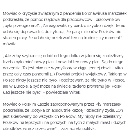
Mówiąc o kryzysie związanym z pandemią koronawirusa marszałek
podkreśliła, że pomoc rządowa dla pracodawców i pracowników
„była przeogromna”. „Zareagowaliśmy bardzo szybko i dzięki temu
udało się doprowadzić do sytuacji, że parę milionów Polaków nie
straciło pracy, że udało się przetrwać ten najtrudniejszy moment” –
mówiła.
„Ale żeby szybko się odbić od tego dołka w jakim się znaleźliśmy
trzeba było mieć nowy plan. I powstał ten nowy plan. Są do niego
narzędzia. To jest plan nie wymyślony w ciągu jednej chwili, tylko
przez cały czas pandemii (…) Powstał projekt wyjątkowy. Takiego w
Polsce nigdy jeszcze nie było. Podejrzewam, że nie tylko w Polsce,
ale w Europie, a być może na świecie, takiego programu jak Polski
Ład jeszcze nie było” – powiedziała Witek.
Mówiąc o Polskim Ładzie zaproponowanym przez PiS marszałek
podkreśliła, że „dotyka on absolutnie każdej” dziedziny życia. „On
jest skierowany do wszystkich Polaków. My nigdy nie dzieliliśmy
Polaków na lepszych i na gorszych, na tych z małych miast i dużych
ośrodków, wręcz przeciwnie” – zaznaczyła polityk.