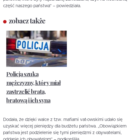
część naszego państwa” – powiedziała.
zobacz także
Policja szuka
mężczyzny, który miał
zastrzelić brata,
bratową i ich syna
Dodała, że dzięki walce z tzw. mafiami vat-owskimi udało się
uzyskać więcej pieniędzy dla budżetu państwa. „Obowiązkiem
państwa jest podzielenie się tymi pieniędzmi z obywatelami,
oddanie ich obywatelom” – podkreśliła.