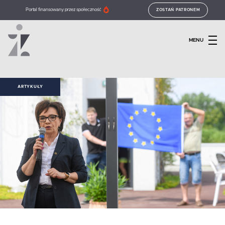
Portal finansowany przez społeczność
ZOSTAŃ PATRONEM
MENU
ARTYKUŁY