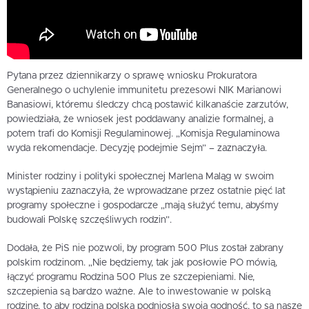
Pytana przez dziennikarzy o sprawę wniosku Prokuratora
Generalnego o uchylenie immunitetu prezesowi NIK Marianowi
Banasiowi, któremu śledczy chcą postawić kilkanaście zarzutów,
powiedziała, że wniosek jest poddawany analizie formalnej, a
potem trafi do Komisji Regulaminowej. „Komisja Regulaminowa
wyda rekomendacje. Decyzję podejmie Sejm” – zaznaczyła.
Minister rodziny i polityki społecznej Marlena Maląg w swoim
wystąpieniu zaznaczyła, że wprowadzane przez ostatnie pięć lat
programy społeczne i gospodarcze „mają służyć temu, abyśmy
budowali Polskę szczęśliwych rodzin”.
Dodała, że PiS nie pozwoli, by program 500 Plus został zabrany
polskim rodzinom. „Nie będziemy, tak jak posłowie PO mówią,
łączyć programu Rodzina 500 Plus ze szczepieniami. Nie,
szczepienia są bardzo ważne. Ale to inwestowanie w polską
rodzinę, to aby rodzina polska podniosła swoją godność, to są nasze