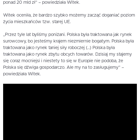
ponad 20 mld zł” – powiedziała Witek.
Witek oceniła, że bardzo szybko możemy zacząć doganiać poziom
życia mieszkańców tzw. starej UE.
„Przez tyle lat byliśmy poniżani. Polska była traktowana jak rynek
surowcowy, bo jesteśmy krajem niezmiernie bogatym. Polska była
traktowana jako rynek taniej siły roboczej (…) Polska była
traktowana jako rynek zbytu obcych towarów. Dzisiaj my stajemy
się coraz mocniejsi i niestety to się w Europie nie podoba, że
Polska się dźwiga gospodarczo. Ale my na to zasługujemy” –
powiedziała Witek.