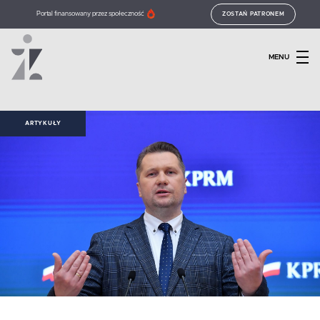
Portal finansowany przez społeczność
ZOSTAŃ PATRONEM
MENU
ARTYKUŁY