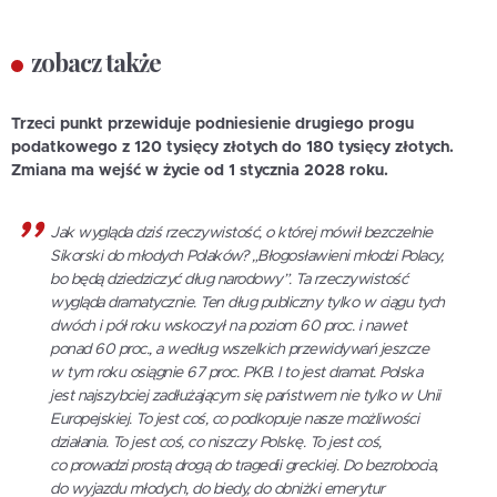
zobacz także
Trzeci punkt przewiduje podniesienie drugiego progu
podatkowego z 120 tysięcy złotych do 180 tysięcy złotych.
Zmiana ma wejść w życie od 1 stycznia 2028 roku.
Jak wygląda dziś rzeczywistość, o której mówił bezczelnie
Sikorski do młodych Polaków? „Błogosławieni młodzi Polacy,
bo będą dziedziczyć dług narodowy”. Ta rzeczywistość
wygląda dramatycznie. Ten dług publiczny tylko w ciągu tych
dwóch i pół roku wskoczył na poziom 60 proc. i nawet
ponad 60 proc., a według wszelkich przewidywań jeszcze
w tym roku osiągnie 67 proc. PKB. I to jest dramat. Polska
jest najszybciej zadłużającym się państwem nie tylko w Unii
Europejskiej. To jest coś, co podkopuje nasze możliwości
działania. To jest coś, co niszczy Polskę. To jest coś,
co prowadzi prostą drogą do tragedii greckiej. Do bezrobocia,
do wyjazdu młodych, do biedy, do obniżki emerytur