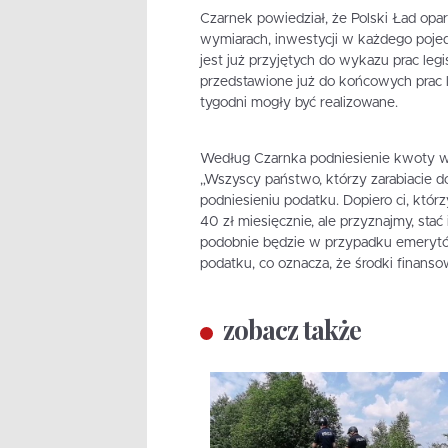
Czarnek powiedział, że Polski Ład opart
wymiarach, inwestycji w każdego poje
jest już przyjętych do wykazu prac leg
przedstawione już do końcowych prac l
tygodni mogły być realizowane.
Według Czarnka podniesienie kwoty wo
„Wszyscy państwo, którzy zarabiacie do 
podniesieniu podatku. Dopiero ci, którzy
40 zł miesięcznie, ale przyznajmy, stać
podobnie będzie w przypadku emerytów
podatku, co oznacza, że środki finans
zobacz także