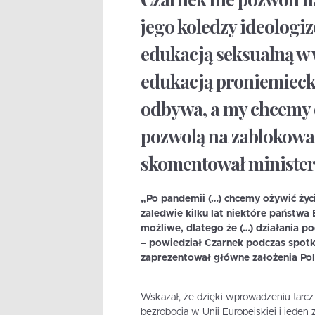
jego koledzy ideologiz
edukacją seksualną w 
edukacją proniemiecką 
odbywa, a my chcemy d
pozwolą na zablokowan
skomentował minister
„Po pandemii (…) chcemy ożywić życi
zaledwie kilku lat niektóre państwa
możliwe, dlatego że (…) działania p
– powiedział Czarnek podczas spotk
zaprezentował główne założenia Pol
Wskazał, że dzięki wprowadzeniu tarc
bezrobocia w Unii Europejskiej i jede