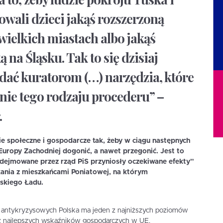
owali dzieci jakąś rozszerzoną
wielkich miastach albo jakąś
na Śląsku. Tak to się dzisiaj
ać kuratorom (…) narzędzia, które
ie tego rodzaju procederu” –
.
e społeczne i gospodarcze tak, żeby w ciągu następnych
 Europy Zachodniej dogonić, a nawet przegonić. Jest to
odejmowane przez rząd PiS przyniosły oczekiwane efekty”
ania z mieszkańcami Poniatowej, na którym
skiego Ładu.
z antykryzysowych Polska ma jeden z najniższych poziomów
n z najlepszych wskaźników gospodarczych w UE.