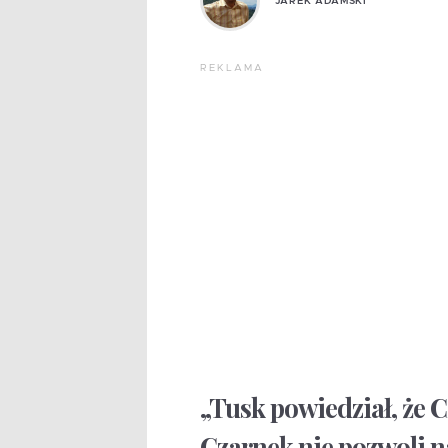
JAREK ADAMSKI
REKLAMA
„Tusk powiedział, że C
Czarnek nie pozwoli na