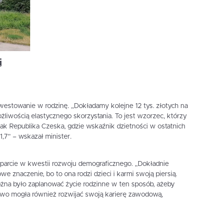
i
nwestowanie w rodzinę. „Dokładamy kolejne 12 tys. złotych na
ożliwością elastycznego skorzystania. To jest wzorzec, którzy
jak Republika Czeska, gdzie wskaźnik dzietności w ostatnich
1,7” – wskazał minister.
parcie w kwestii rozwoju demograficznego. „Dokładnie
e znaczenie, bo to ona rodzi dzieci i karmi swoją piersią.
na było zaplanować życie rodzinne w ten sposób, ażeby
two mogła również rozwijać swoją karierę zawodową,