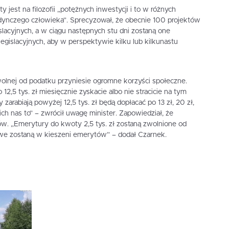
y jest na filozofii „potężnych inwestycji i to w różnych
dynczego człowieka”. Sprecyzował, że obecnie 100 projektów
islacyjnych, a w ciągu następnych stu dni zostaną one
egislacyjnych, aby w perspektywie kilku lub kilkunastu
lnej od podatku przyniesie ogromne korzyści społeczne.
12,5 tys. zł miesięcznie zyskacie albo nie stracicie na tym
 zarabiają powyżej 12,5 tys. zł będą dopłacać po 13 zł, 20 zł,
 ich nas to” – zwrócił uwagę minister. Zapowiedział, że
. „Emerytury do kwoty 2,5 tys. zł zostaną zwolnione od
owe zostaną w kieszeni emerytów” – dodał Czarnek.