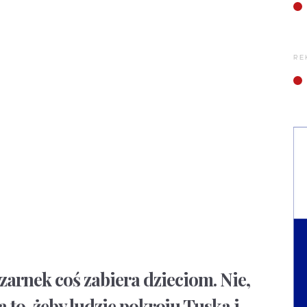
RE
zarnek coś zabiera dzieciom. Nie,
 to, żeby ludzie pokroju Tuska i