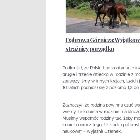
Dąbrowa Górnicza: Wyjątkow
strażnicy porządku
Podkreślił, że Polski Ład kontynuuje i
drugie i trzecie dziecko w rodzinie z m
zauważyliśmy w innych krajach, takich 
10 latach podniósł się z poziomu 1,3 do 
Zaznaczył, że rodzina powinna czuć ws
wiemy, że kobieta w rodzinie ma kluczow
Musimy wspomóc rodziny tak, żeby moż
kobieta oprócz tego, że zradza potoms
naukową” – wyjaśnił Czarnek.