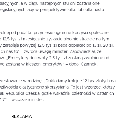
islacyjnych, a w ciągu następnych stu dni zostaną one
egislacyjnych, aby w perspektywie kilku lub kilkunastu
lnej od podatku przyniesie ogromne korzyści społeczne.
12,5 tys. zł miesięcznie zyskacie albo nie stracicie na tym
 zarabiają powyżej 12,5 tys. zł będą dopłacać po 13 zł, 20 zł,
 ich nas to” – zwrócił uwagę minister. Zapowiedział, że
. „Emerytury do kwoty 2,5 tys. zł zostaną zwolnione od
owe zostaną w kieszeni emerytów” – dodał Czarnek.
nwestowanie w rodzinę. „Dokładamy kolejne 12 tys. złotych na
ożliwością elastycznego skorzystania. To jest wzorzec, którzy
jak Republika Czeska, gdzie wskaźnik dzietności w ostatnich
1,7” – wskazał minister.
REKLAMA