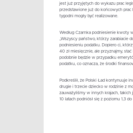
jest już przyjętych do wykazu prac leg
przedstawione już do końcowych prac l
tygodni mogły być realizowane.
Według Czarnka podniesienie kwoty wo
„Wszyscy państwo, którzy zarabiacie do 
podniesieniu podatku. Dopiero ci, którzy
40 zł miesięcznie, ale przyznajmy, stać
podobnie będzie w przypadku emerytów
podatku, co oznacza, że środki finans
Podkreślił, że Polski Ład kontynuuje i
drugie i trzecie dziecko w rodzinie z m
zauważyliśmy w innych krajach, takich 
10 latach podniósł się z poziomu 1,3 do 