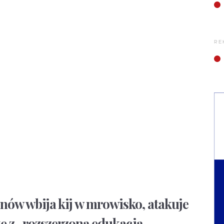
RE
ów wbija kij w mrowisko, atakuje
kę z „rozszerzoną edukacją