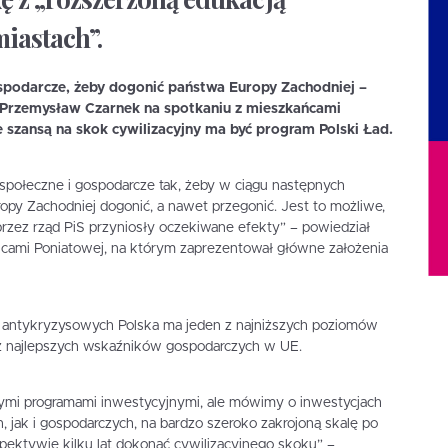
iastach”.
spodarcze, żeby dogonić państwa Europy Zachodniej –
i Przemysław Czarnek na spotkaniu z mieszkańcami
że szansą na skok cywilizacyjny ma być program Polski Ład.
społeczne i gospodarcze tak, żeby w ciągu następnych
ropy Zachodniej dogonić, a nawet przegonić. Jest to możliwe,
przez rząd PiS przyniosły oczekiwane efekty” – powiedział
cami Poniatowej, na którym zaprezentował główne założenia
z antykryzysowych Polska ma jeden z najniższych poziomów
n z najlepszych wskaźników gospodarczych w UE.
ymi programami inwestycyjnymi, ale mówimy o inwestycjach
 jak i gospodarczych, na bardzo szeroko zakrojoną skalę po
pektywie kilku lat dokonać cywilizacyjnego skoku” –