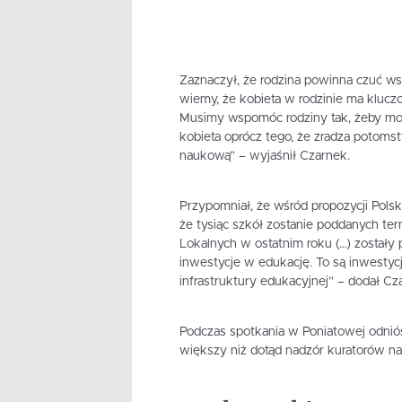
Zaznaczył, że rodzina powinna czuć ws
wiemy, że kobieta w rodzinie ma kluczow
Musimy wspomóc rodziny tak, żeby moż
kobieta oprócz tego, że zradza potoms
naukową” – wyjaśnił Czarnek.
Przypomniał, że wśród propozycji Pols
że tysiąc szkół zostanie poddanych te
Lokalnych w ostatnim roku (…) zostały 
inwestycje w edukację. To są inwestycj
infrastruktury edukacyjnej” – dodał Cz
Podczas spotkania w Poniatowej odniós
większy niż dotąd nadzór kuratorów na