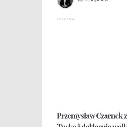
MACIEJ WĄSOWICZ
REKLAMA
Przemysław Czarnek zn
Tuska i deklaruje wal