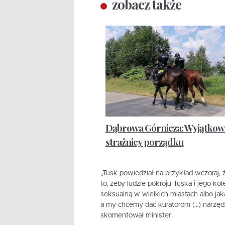
zobacz także
Dąbrowa Górnicza: Wyjątkow
strażnicy porządku
„Tusk powiedział na przykład wczoraj, 
to, żeby ludzie pokroju Tuska i jego ko
seksualną w wielkich miastach albo jak
a my chcemy dać kuratorom (…) narzędz
skomentował minister.