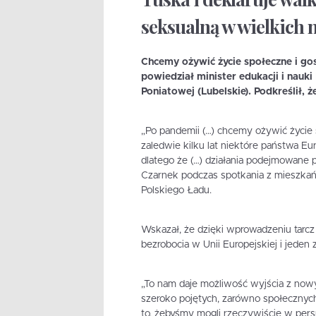
seksualną w wielkich m
Chcemy ożywić życie społeczne i go
powiedział minister edukacji i nauk
Poniatowej (Lubelskie). Podkreślił, 
„Po pandemii (…) chcemy ożywić życie 
zaledwie kilku lat niektóre państwa Eu
dlatego że (…) działania podejmowane 
Czarnek podczas spotkania z mieszkań
Polskiego Ładu.
Wskazał, że dzięki wprowadzeniu tarc
bezrobocia w Unii Europejskiej i jede
„To nam daje możliwość wyjścia z now
szeroko pojętych, zarówno społecznych,
to, żebyśmy mogli rzeczywiście w pers