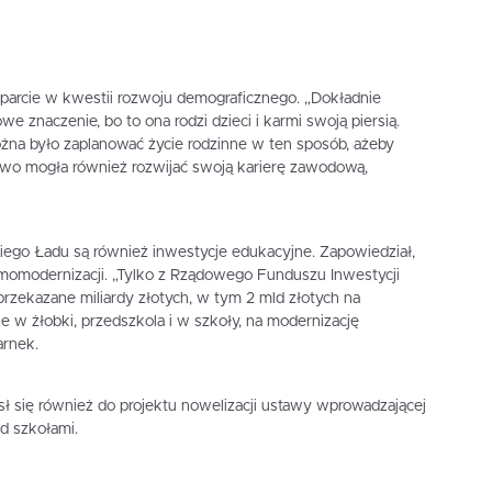
parcie w kwestii rozwoju demograficznego. „Dokładnie
e znaczenie, bo to ona rodzi dzieci i karmi swoją piersią.
na było zaplanować życie rodzinne w ten sposób, ażeby
two mogła również rozwijać swoją karierę zawodową,
kiego Ładu są również inwestycje edukacyjne. Zapowiedział,
rmomodernizacji. „Tylko z Rządowego Funduszu Inwestycji
przekazane miliardy złotych, w tym 2 mld złotych na
e w żłobki, przedszkola i w szkoły, na modernizację
arnek.
ł się również do projektu nowelizacji ustawy wprowadzającej
d szkołami.