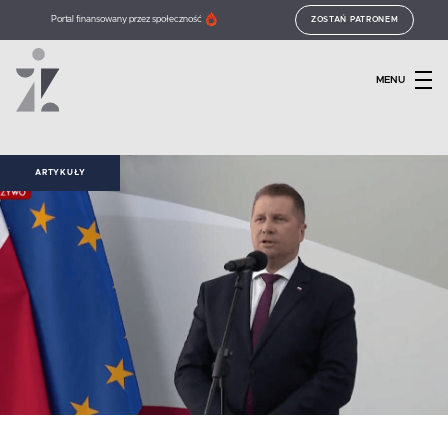
Portal finansowany przez społeczność
ZOSTAŃ PATRONEM
MENU
ARTYKUŁY