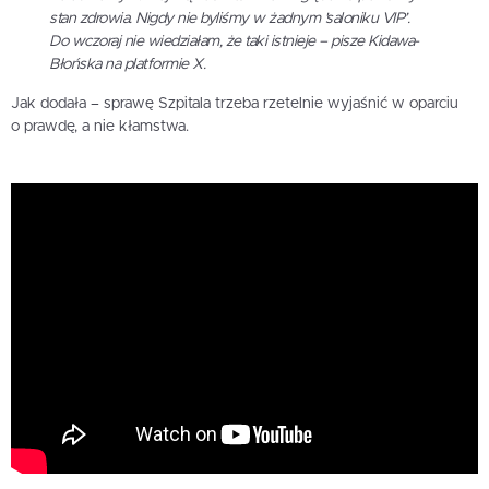
stan zdrowia. Nigdy nie byliśmy w żadnym 'saloniku VIP’.
Do wczoraj nie wiedziałam, że taki istnieje – pisze Kidawa-
Błońska na platformie X.
Jak dodała – sprawę Szpitala trzeba rzetelnie wyjaśnić w oparciu
o prawdę, a nie kłamstwa.