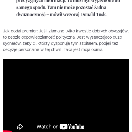
precyzyjnych informacji.
To musi być wyjaśnione do
samego spodu. Tam nie może pozostać żadna
dwuznaczność
– mówił wczoraj Donald Tusk.
Jak dodał premier: Jeśli złamano tylko kwestie dobrych obyczajów,
to będzie odpowiedzialność polityczna. Jest wystarczająco dużo
sygnałów, żeby ci, którzy dysponują tym szpitalem, podjęli też
decyzje personalne w tej chwili. Taka jest moja opinia.