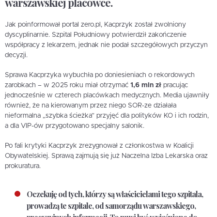
warszawskiej placówce.
Jak poinformował portal zero.pl, Kacprzyk został zwolniony
dyscyplinarnie. Szpital Południowy potwierdził zakończenie
współpracy z lekarzem, jednak nie podał szczegółowych przyczyn
decyzji.
Sprawa Kacprzyka wybuchła po doniesieniach o rekordowych
zarobkach – w 2025 roku miał otrzymać
1,6 mln zł
pracując
jednocześnie w czterech placówkach medycznych. Media ujawniły
również, że na kierowanym przez niego SOR-ze działała
nieformalna „szybka ścieżka” przyjęć dla polityków KO i ich rodzin,
a dla VIP-ów przygotowano specjalny salonik.
Po fali krytyki Kacprzyk zrezygnował z członkostwa w Koalicji
Obywatelskiej. Sprawą zajmują się już Naczelna Izba Lekarska oraz
prokuratura.
Oczekuję od tych, którzy są właścicielami tego szpitala,
prowadzą te szpitale, od samorządu warszawskiego,