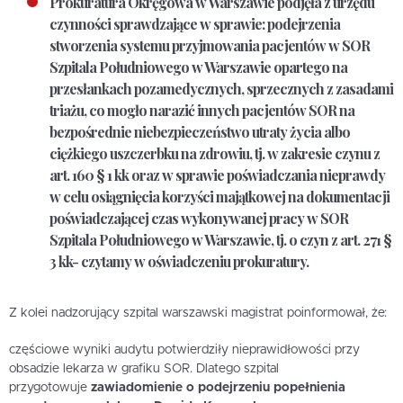
Prokuratura Okręgowa w Warszawie podjęła z urzędu
czynności sprawdzające w sprawie: podejrzenia
stworzenia systemu przyjmowania pacjentów w SOR
Szpitala Południowego w Warszawie opartego na
przesłankach pozamedycznych, sprzecznych z zasadami
triażu, co mogło narazić innych pacjentów SOR na
bezpośrednie niebezpieczeństwo utraty życia albo
ciężkiego uszczerbku na zdrowiu, tj. w zakresie czynu z
art. 160 § 1 kk oraz w sprawie poświadczania nieprawdy
w celu osiągnięcia korzyści majątkowej na dokumentacji
poświadczającej czas wykonywanej pracy w SOR
Szpitala Południowego w Warszawie, tj. o czyn z art. 271 §
3 kk- czytamy w oświadczeniu prokuratury.
Z kolei nadzorujący szpital warszawski magistrat poinformował, że:
częściowe wyniki audytu potwierdziły nieprawidłowości przy
obsadzie lekarza w grafiku SOR. Dlatego szpital
przygotowuje
zawiadomienie o podejrzeniu popełnienia