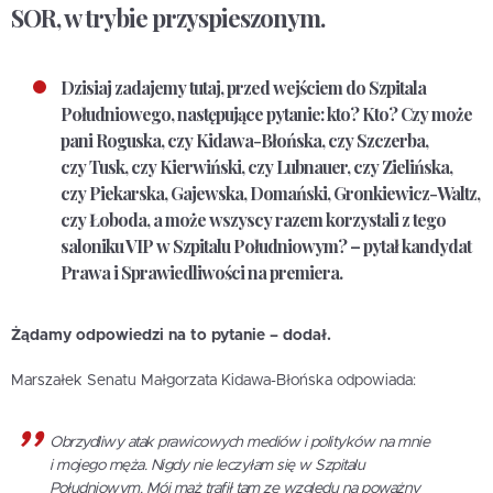
SOR, w trybie przyspieszonym.
Dzisiaj zadajemy tutaj, przed wejściem do Szpitala
Południowego, następujące pytanie: kto? Kto? Czy może
pani Roguska, czy Kidawa-Błońska, czy Szczerba,
czy Tusk, czy Kierwiński, czy Lubnauer, czy Zielińska,
czy Piekarska, Gajewska, Domański, Gronkiewicz-Waltz,
czy Łoboda, a może wszyscy razem korzystali z tego
saloniku VIP w Szpitalu Południowym? – pytał kandydat
Prawa i Sprawiedliwości na premiera.
Żądamy odpowiedzi na to pytanie – dodał.
Marszałek Senatu Małgorzata Kidawa-Błońska odpowiada:
Obrzydliwy atak prawicowych mediów i polityków na mnie
i mojego męża. Nigdy nie leczyłam się w Szpitalu
Południowym. Mój mąż trafił tam ze względu na poważny