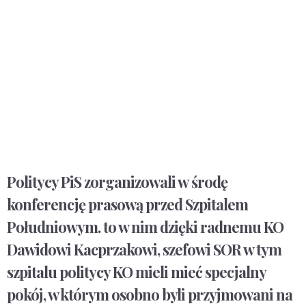
Politycy PiS zorganizowali w środę
konferencję prasową przed Szpitalem
Południowym. to w nim dzięki radnemu KO
Dawidowi Kacprzakowi, szefowi SOR w tym
szpitalu politycy KO mieli mieć specjalny
pokój, w którym osobno byli przyjmowani na