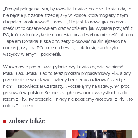
„Pomysł polega na tym, by rozwalić Lewicę, bo jeżeli to się uda, to
nie będzie już żadnej trzeciej siły w Polsce, która mogłaby z tym
duopolem konkurować” – dodał. „Nie jest to nowa gra, bo przez
sześć lat to obserwowałem oraz widziałem, jak wygląda przyjaźń z
PO, która zakończyła się na miesiąc przed wyborami sześć lat temu
– apelem Donalda Tuska o to, żeby głosować na silniejszego na
opozycji, czyli na PO, a nie na Lewicę. Jak to się skończyło –
wszyscy wiemy” – podkreślił.
W rozmowie padło także pytanie, czy Lewica będzie wspierać
Polski Ład. „Polski Ład to teraz program propagandowy PiS, a gdy
przemieni się w ustawy – wtedy będziemy analizować każdą z
nich” – zapowiedział Czarzasty. „Poczekajmy na ustawy. 94 proc.
głosowań w polskim Sejmie jest głosowaniami wszystkich partii
razem z PiS. Twierdzenie: +nigdy nie będziemy głosowali z PiS+, to
obłuda” – ocenił.
zobacz także