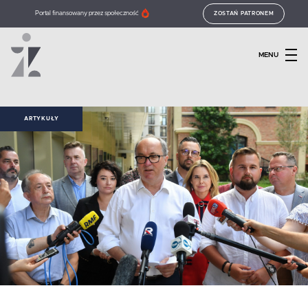
Portal finansowany przez społeczność
ZOSTAŃ PATRONEM
MENU
ARTYKUŁY