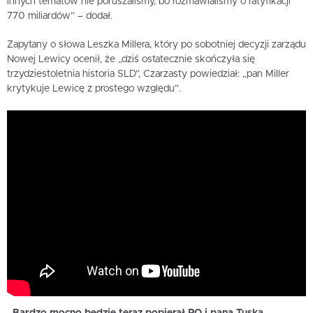
innych tematów nie poruszaliśmy, bo rozmawialiśmy o ratyfikacji
770 miliardów” – dodał.
Zapytany o słowa Leszka Millera, który po sobotniej decyzji zarządu
Nowej Lewicy ocenił, że „dziś ostatecznie skończyła się
trzydziestoletnia historia SLD”, Czarzasty powiedział: „pan Miller
krytykuje Lewicę z prostego względu”.
„Bardzo mocno będzie teraz popierał PO i pana Tuska,