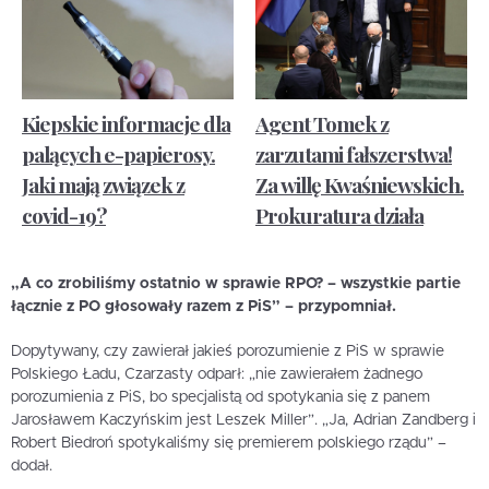
Kiepskie informacje dla
Agent Tomek z
palących e-papierosy.
zarzutami fałszerstwa!
Jaki mają związek z
Za willę Kwaśniewskich.
covid-19?
Prokuratura działa
„A co zrobiliśmy ostatnio w sprawie RPO? – wszystkie partie
łącznie z PO głosowały razem z PiS” – przypomniał.
Dopytywany, czy zawierał jakieś porozumienie z PiS w sprawie
Polskiego Ładu, Czarzasty odparł: „nie zawierałem żadnego
porozumienia z PiS, bo specjalistą od spotykania się z panem
Jarosławem Kaczyńskim jest Leszek Miller”. „Ja, Adrian Zandberg i
Robert Biedroń spotykaliśmy się premierem polskiego rządu” –
dodał.