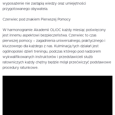
wyposażenie nie zastąpią wiedzy oraz umiejętności
przygotowanego obywatela.
Czerwiec pod znakiem Pierwszej Pomocy
W harmonogramie Akademii OLiOC każdy miesiąc poświęcony
jest innemu aspektowi bezpieczeństwa. Czerwiec to czas
pierwszej pomocy – zagadnienia uniwersalnego, praktycznego i
kluczowego dla każdego z nas. Kulminacją tych działań jest
ogólnopolski dzień treningu, podczas którego pod nadzorem
wykwalifikowanych instruktorów i przedstawicieli służb
ratowniczych każdy chętny będzie mógł przećwiczyć podstawowe
procedury ratunkowe.