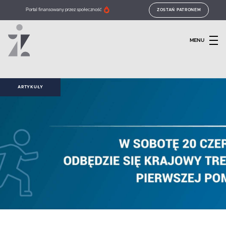
Portal finansowany przez społeczność
ZOSTAŃ PATRONEM
MENU
ARTYKUŁY