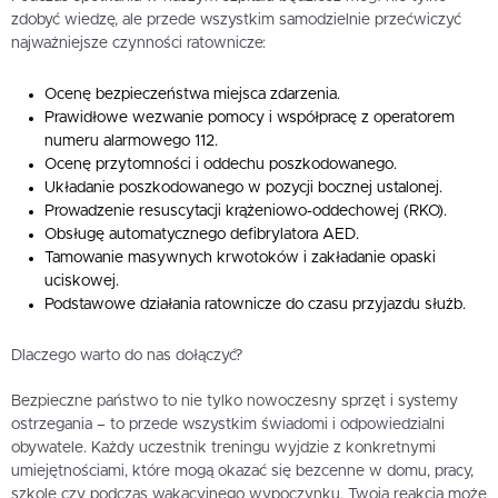
zdobyć wiedzę, ale przede wszystkim samodzielnie przećwiczyć
najważniejsze czynności ratownicze:
Ocenę bezpieczeństwa miejsca zdarzenia.
Prawidłowe wezwanie pomocy i współpracę z operatorem
numeru alarmowego 112.
Ocenę przytomności i oddechu poszkodowanego.
Układanie poszkodowanego w pozycji bocznej ustalonej.
Prowadzenie resuscytacji krążeniowo-oddechowej (RKO).
Obsługę automatycznego defibrylatora AED.
Tamowanie masywnych krwotoków i zakładanie opaski
uciskowej.
Podstawowe działania ratownicze do czasu przyjazdu służb.
Dlaczego warto do nas dołączyć?
Bezpieczne państwo to nie tylko nowoczesny sprzęt i systemy
ostrzegania – to przede wszystkim świadomi i odpowiedzialni
obywatele. Każdy uczestnik treningu wyjdzie z konkretnymi
umiejętnościami, które mogą okazać się bezcenne w domu, pracy,
szkole czy podczas wakacyjnego wypoczynku. Twoja reakcja może