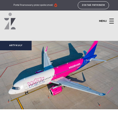
Portal finansowany przez społeczność
ZOSTAŃ PATRONEM
MENU
ARTYKUŁY