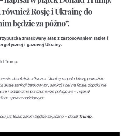
również Rosję i Ukrainę do
anim będzie za późno”.
przypuściła zmasowany atak z zastosowaniem rakiet i
ergetycznej i gazowej Ukrainy.
ld Trump.
becnie absolutnie «tłucze» Ukrainę na polu bitwy, poważnie
skalę sankcji bankowych, sankcji i ceł na Rosję, dopóki nie
roni i ostateczne porozumienie pokojowe – napisał
iach społecznościowych.
stołu już teraz, zanim będzie za późno – dodał
Trump.