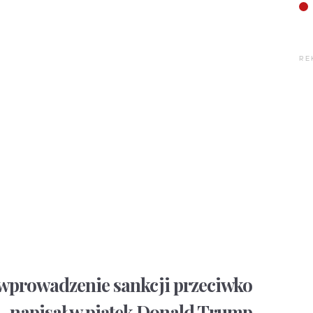
RE
wprowadzenie sankcji przeciwko
 – napisał w piątek Donald Trump.