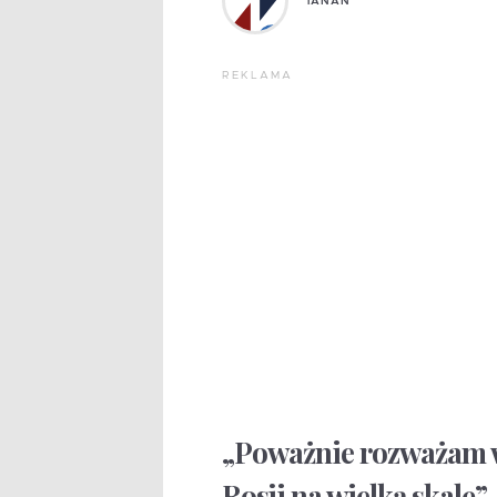
TANAN
REKLAMA
„Poważnie rozważam 
Rosji na wielką skalę”