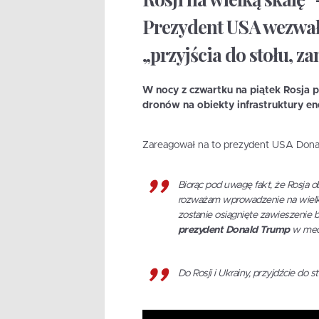
Prezydent USA wezwał 
„przyjścia do stołu, z
W nocy z czwartku na piątek Rosja 
dronów na obiekty infrastruktury en
Zareagował na to prezydent USA Dona
Biorąc pod uwagę fakt, że Rosja o
rozważam wprowadzenie na wielką 
zostanie osiągnięte zawieszenie b
prezydent Donald Trump
w med
Do Rosji i Ukrainy, przyjdźcie do 