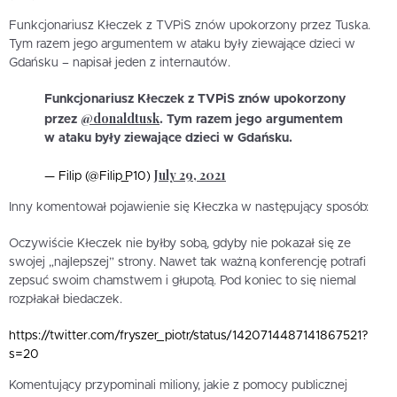
Funkcjonariusz Kłeczek z TVPiS znów upokorzony przez Tuska.
Tym razem jego argumentem w ataku były ziewające dzieci w
Gdańsku – napisał jeden z internautów.
Funkcjonariusz Kłeczek z TVPiS znów upokorzony
@donaldtusk
przez
. Tym razem jego argumentem
w ataku były ziewające dzieci w Gdańsku.
July 29, 2021
— Filip (@Filip_P10)
Inny komentował pojawienie się Kłeczka w następujący sposób:
Oczywiście Kłeczek nie byłby sobą, gdyby nie pokazał się ze
swojej „najlepszej” strony. Nawet tak ważną konferencję potrafi
zepsuć swoim chamstwem i głupotą. Pod koniec to się niemal
rozpłakał biedaczek.
https://twitter.com/fryszer_piotr/status/1420714487141867521?
s=20
Komentujący przypominali miliony, jakie z pomocy publicznej