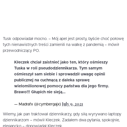
Tusk odpowiadał mocno. – Mój apel jest prosty, byście choć połowę
tych nienawistnych treści zamienili na walkę z pandemią – mówił
przewodniczący PO.
Kłeczek chciał zaistnieć jako ten, który ośmieszy
Tuska w roli pseudodziennikarza. Tym samym
ośmieszył sam siebie i sprowadził uwagę opinii
publicznej na cuchnącą z daleka sprawę
wielomilionowej pomocy państwa dla jego firmy.
Brawo!!! Głupich nie sieją…
July 9, 2021
— Madrafx (@cymbergajx)
Wiemy, jak pan traktował dziennikarzy, gdy siłą wyrywano laptopy
dziennikarzom – mówił Kłeczek. Zadałem dwa pytania, spokojnie,
elegancko – dopowiadał Kłeczek.