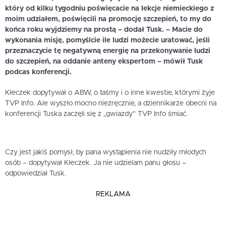
który od kilku tygodniu poświęcacie na lekcje niemieckiego z
moim udziałem, poświęcili na promocję szczepień, to my do
końca roku wyjdziemy na prostą – dodał Tusk. – Macie do
wykonania misję, pomyślcie ile ludzi możecie uratować, jeśli
przeznaczycie tę negatywną energię na przekonywanie ludzi
do szczepień, na oddanie anteny ekspertom – mówił Tusk
podcas konferencji.
Kłeczek dopytywał o ABW, o taśmy i o inne kwestie, którymi żyje
TVP Info. Ale wyszło mocno niezręcznie, a dziennikarze obecni na
konferencji Tuska zaczęli się z „gwiazdy” TVP Info śmiać.
Czy jest jakiś pomysł, by pana wystąpienia nie nudziły młodych
osób – dopytywał Kłeczek. Ja nie udzielam panu głosu –
odpowiedział Tusk.
REKLAMA