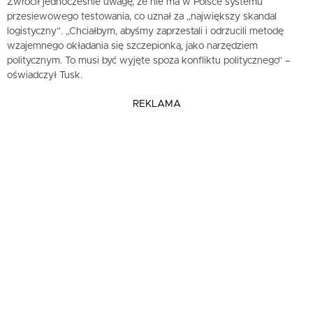
Zwrócił jednocześnie uwagę, że nie ma w Polsce systemu
przesiewowego testowania, co uznał za „największy skandal
logistyczny”. „Chciałbym, abyśmy zaprzestali i odrzucili metodę
wzajemnego okładania się szczepionką, jako narzędziem
politycznym. To musi być wyjęte spoza konfliktu politycznego” –
oświadczył Tusk.
REKLAMA