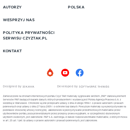
AUTORZY
POLSKA
WESPRZYJ NAS
POLITYKA PRYWATNOŚCI
SERWISU CZYZTAK.PL
KONTAKT
Designed by
Developed by
Zamieszczone na stronach internetowych portalu Czyż TAK! materiały sygnowane skrótem „PAP” stanowią element
Serwisów PAP, będących bazami danych, których producentem i wydawcą jest Polska Agencja Prasowa S.A. z
siedzibą w Warszawie. Chronione są one przepisami ustawy z dnia 4 lutego 1994 r. o prawie autorskim i prawach
pokrewnych oraz ustawy z dnia 27 lipca 2001 r. o ochronie baz danych. Powyższe materiały są wykorzystywane na
podstawie stosownej umowy licencyjnej. Jakiekolwiek wykorzystywanie przedmiotowych materiałów przez
użytkowników portalu, poza przewidzianymi przez przepisy prawa wyjątkami, w szczególności dozwolonym
użytkiem osobistym, jest zabronione. PAP S.A. zastrzega, iż dalsze rozpowszechnianie materiałów, o których mowa
w art. 25 ust. 1 pkt. b) ustawy o prawie autorskim i prawach pokrewnych, jest zabronione.