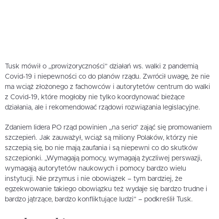
Tusk mówił o „prowizoryczności” działań ws. walki z pandemią
Covid-19 i niepewności co do planów rządu. Zwrócił uwagę, że nie
ma wciąż złożonego z fachowców i autorytetów centrum do walki
z Covid-19, które mogłoby nie tylko koordynować bieżące
działania, ale i rekomendować rządowi rozwiązania legislacyjne.
Zdaniem lidera PO rząd powinien „na serio” zająć się promowaniem
szczepień. Jak zauważył, wciąż są miliony Polaków, którzy nie
szczepią się, bo nie mają zaufania i są niepewni co do skutków
szczepionki. „Wymagają pomocy, wymagają życzliwej perswazji,
wymagają autorytetów naukowych i pomocy bardzo wielu
instytucji. Nie przymus i nie obowiązek – tym bardziej, że
egzekwowanie takiego obowiązku też wydaje się bardzo trudne i
bardzo jątrzące, bardzo konfliktujące ludzi” – podkreślił Tusk.