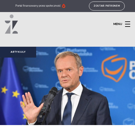
Portal finansowany przez społeczność
ZOSTAŃ PATRONEM
MENU
ARTYKUŁY