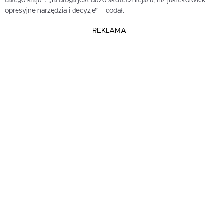
całego kraju”. „Ta droga jest dużo skuteczniejsza, niż jakiekolwiek
opresyjne narzędzia i decyzje” – dodał.
REKLAMA