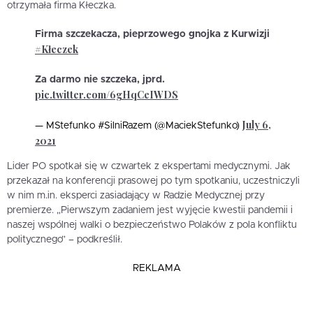
otrzymała firma Kłeczka.
Firma szczekacza, pieprzowego gnojka z Kurwizji
#Kłeczek
Za darmo nie szczeka, jprd.
pic.twitter.com/6gHqCeIWDS
July 6,
— MStefunko #SilniRazem (@MaciekStefunko)
2021
Lider PO spotkał się w czwartek z ekspertami medycznymi. Jak
przekazał na konferencji prasowej po tym spotkaniu, uczestniczyli
w nim m.in. eksperci zasiadający w Radzie Medycznej przy
premierze. „Pierwszym zadaniem jest wyjęcie kwestii pandemii i
naszej wspólnej walki o bezpieczeństwo Polaków z pola konfliktu
politycznego” – podkreślił.
REKLAMA