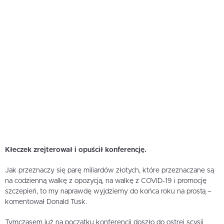
Kłeczek zrejterował i opuścił konferencję.
Jak przeznaczy się parę miliardów złotych, które przeznaczane są
na codzienną walkę z opozycją, na walkę z COVID-19 i promocję
szczepień, to my naprawdę wyjdziemy do końca roku na prostą –
komentował Donald Tusk.
Tymczasem już na początku konferencji doszło do ostrej scysji