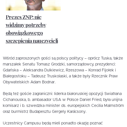
Prezes ZNP: nie
widzimy potrzeby
obowiązkowego
szczepienia nauczycieli
Wśród zaproszonych gości są polscy politycy – oprócz Tuska, także
marszałek Senatu Tomasz Grodzki, samorządowcy, prezydenci:
Gdańska – Aleksandra Dulkiewicz, Rzeszowa – Konrad Fijołek i
Białegostoku – Tadeusz Truskolaski, a także były Rzecznik Praw
Obywatelskich Adam Bodnar.
Będą też goście zagraniczni: liderka białoruskiej opozycji Swiatłana
Cichanouska, b. ambasador USA w Polsce Daniel Fried, była unijna
komisarz i b. szwedzka minister ds. europejskich Cecilia Malmström
oraz burmistrz Budapesztu Gergely Karácsony.
Uczestnicy Campusu będą mieli ponadto okazję poznać