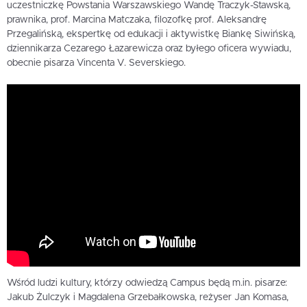
uczestniczkę Powstania Warszawskiego Wandę Traczyk-Stawską,
prawnika, prof. Marcina Matczaka, filozofkę prof. Aleksandrę
Przegalińską, ekspertkę od edukacji i aktywistkę Biankę Siwińską,
dziennikarza Cezarego Łazarewicza oraz byłego oficera wywiadu,
obecnie pisarza Vincenta V. Severskiego.
Wśród ludzi kultury, którzy odwiedzą Campus będą m.in. pisarze:
Jakub Żulczyk i Magdalena Grzebałkowska, reżyser Jan Komasa,