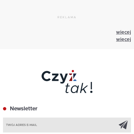
REKLAMA
więcej
więcej
Newsletter
Z