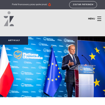
Portal finansowany przez społeczność
ZOSTAŃ PATRONEM
MENU
ARTYKUŁY