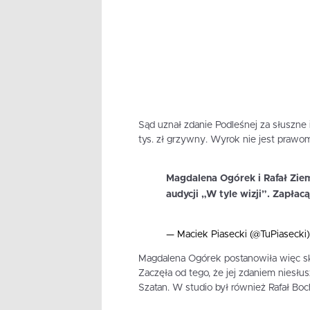
Sąd uznał zdanie Podleśnej za słuszne
tys. zł grzywny. Wyrok nie jest prawom
Magdalena Ogórek i Rafał Ziem
audycji „W tyle wizji”. Zapłacą
— Maciek Piasecki (@TuPiasecki
Magdalena Ogórek postanowiła więc s
Zaczęła od tego, że jej zdaniem niesł
Szatan. W studio był również Rafał Boch