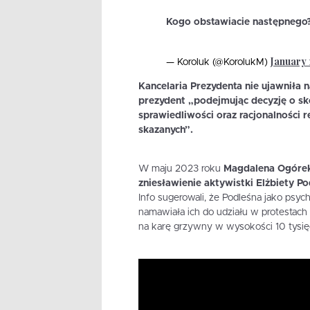
Kogo obstawiacie następnego?
January 
— Koroluk (@KorolukM)
Kancelaria Prezydenta nie ujawniła
prezydent „podejmując decyzję o sko
sprawiedliwości oraz racjonalności r
skazanych”.
W maju 2023 roku
Magdalena Ogórek 
zniesławienie aktywistki Elżbiety Po
Info sugerowali, że Podleśna jako psy
namawiała ich do udziału w protestach
na karę grzywny w wysokości 10 tysięc