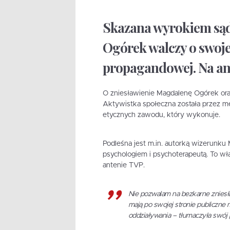
Skazana wyrokiem sąd
Ogórek walczy o swoje
propagandowej. Na an
O zniesławienie Magdalenę Ogórek oraz
Aktywistka społeczna została przez m
etycznych zawodu, który wykonuje.
Podleśna jest m.in. autorką wizerunku
psychologiem i psychoterapeutą. To wł
antenie TVP.
Nie pozwalam na bezkarne zniesł
mają po swojej stronie publiczne
oddziaływania – tłumaczyła swój