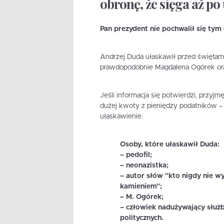
obronę, że sięga aż po
Pan prezydent nie pochwalił się tym
Andrzej Duda ułaskawił przed świętami
prawdopodobnie Magdalena Ogórek ora
Jeśli informacja się potwierdzi, przyj
dużej kwoty z pieniędzy podatników – p
ułaskawienie.
Osoby, które ułaskawił Duda:
– pedofil;
– neonazistka;
– autor słów "kto nigdy nie wy
kamieniem";
– M. Ogórek;
– człowiek nadużywający służb
politycznych.