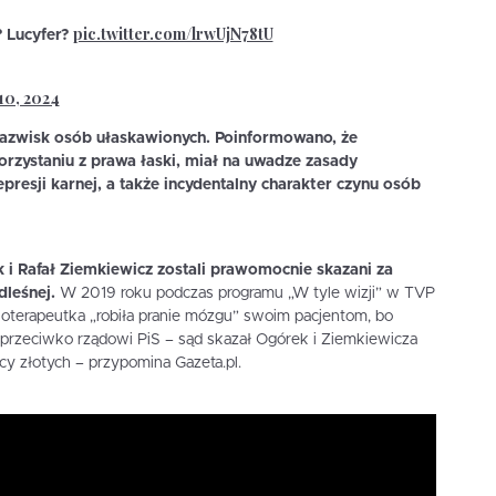
pic.twitter.com/lrwUjN78tU
 Lucyfer?
10, 2024
 nazwisk osób ułaskawionych. Poinformowano, że
rzystaniu z prawa łaski, miał na uwadze zasady
epresji karnej, a także incydentalny charakter czynu osób
i Rafał Ziemkiewicz zostali prawomocnie skazani za
dleśnej.
W 2019 roku podczas programu „W tyle wizji” w TVP
choterapeutka „robiła pranie mózgu” swoim pacjentom, bo
 przeciwko rządowi PiS – sąd skazał Ogórek i Ziemkiewicza
y złotych – przypomina Gazeta.pl.