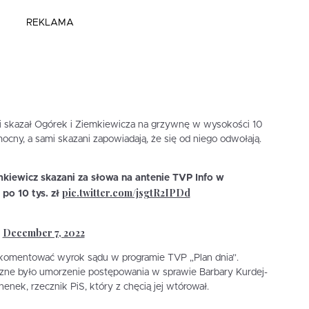
REKLAMA
 i skazał Ogórek i Ziemkiewicza na grzywnę w wysokości 10
ocny, a sami skazani zapowiadają, że się od niego odwołają.
kiewicz skazani za słowa na antenie TVP Info w
pic.twitter.com/jsgtR2IPDd
 po 10 tys. zł
December 7, 2022
)
komentować wyrok sądu w programie TVP „Plan dnia”.
uszne było umorzenie postępowania w sprawie Barbary Kurdej-
enek, rzecznik PiS, który z chęcią jej wtórował.