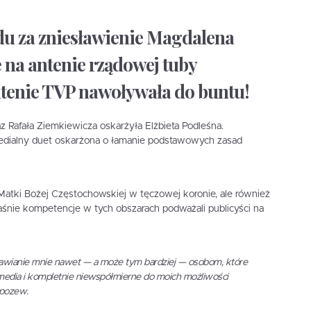
u za zniesławienie Magdalena
 na antenie rządowej tuby
tenie TVP nawoływała do buntu!
 Rafała Ziemkiewicza oskarżyła Elżbieta Podleśna.
edialny duet oskarżona o łamanie podstawowych zasad
 Matki Bożej Częstochowskiej w tęczowej koronie, ale również
aśnie kompetencje w tych obszarach podważali publicyści na
awianie mnie nawet — a może tym bardziej — osobom, które
 media i kompletnie niewspółmierne do moich możliwości
 pozew.