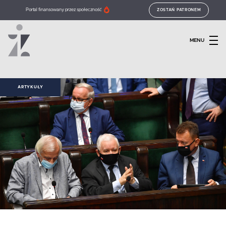
Portal finansowany przez społeczność
ZOSTAŃ PATRONEM
MENU
ARTYKUŁY