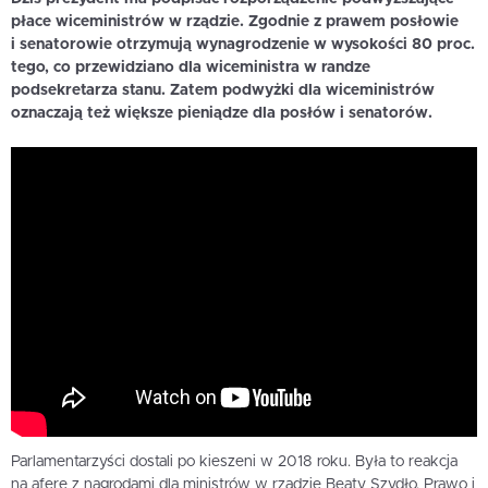
płace wiceministrów w rządzie. Zgodnie z prawem posłowie
i senatorowie otrzymują wynagrodzenie w wysokości 80 proc.
tego, co przewidziano dla wiceministra w randze
podsekretarza stanu. Zatem podwyżki dla wiceministrów
oznaczają też większe pieniądze dla posłów i senatorów.
Parlamentarzyści dostali po kieszeni w 2018 roku. Była to reakcja
na aferę z nagrodami dla ministrów w rządzie Beaty Szydło, Prawo i