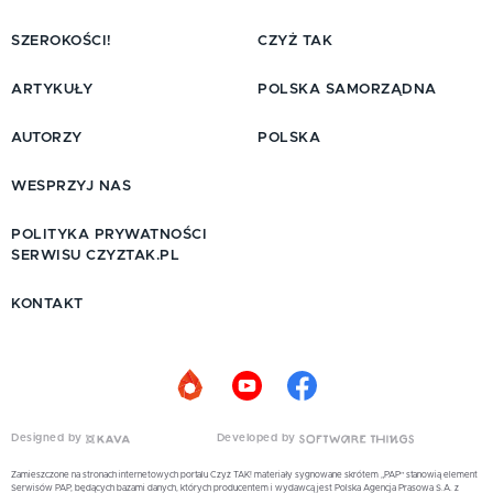
SZEROKOŚCI!
CZYŻ TAK
ARTYKUŁY
POLSKA SAMORZĄDNA
AUTORZY
POLSKA
WESPRZYJ NAS
POLITYKA PRYWATNOŚCI
SERWISU CZYZTAK.PL
KONTAKT
Designed by
Developed by
Zamieszczone na stronach internetowych portalu Czyż TAK! materiały sygnowane skrótem „PAP” stanowią element
Serwisów PAP, będących bazami danych, których producentem i wydawcą jest Polska Agencja Prasowa S.A. z