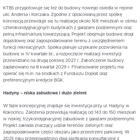
KTBS przygotowuje się też do budowy nowego osiedla w rejonie
ulic Andersa i Korczaka. Zgodnie z opracowaną przez spółkę
koncepcją przewiduje się tu realizację około 168 mieszkań w ośmiu
czterokondygnacyjnych budynkach z garażami podziemnymi oraz
pełną infrastrukturą towarzyszącą. Projekt obejmuje budowę drogi
dojazdowej oraz zagospodarowanie terenu z uwzględnieniem
funkcji rekreacyjnych. Spółka planuje uzyskanie pozwolenia na
budowę w IV kwartale br., a rozpoczęcie realizacji inwestycji
przewidziano na drugą połowę 2027 r. Zakończenie budowy
zaplanowano na III kwartał 2029 r. Finansowanie projektu ma
opierać się m.in. na środkach z Funduszu Dopłat oraz
preferencyjnym kredycie BGK.
Hadyny – niska zabudowa i dużo zieleni
W fazie koncepcyjnej znajduje się inwestycja przy ul. Hadyny w
Kokocińcu. Założenia przewidują realizację od 143 do 150 mieszkań
w niskiej, trzykondygnacyjnej zabudowie z garażami podziemnymi.
Projekt zakłada znaczący udział terenów zielonych oraz
zagospodarowanie części obszaru jako przestrzeni parkowej. W
2025 roku przeprowadzono dwa spotkania konsultacyjne z