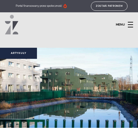
Portal finansowany przez społeczność
ZOSTAŃ PATRONEM
MENU
ARTYKUŁY