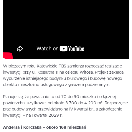
W bieżącym roku Katowickie TBS zamierza rozpocząć realizację
inwestycji przy ul. Kossutha 11 na osiedlu Witosa. Projekt zakłada
wyburzenie istniejącego budynku biurowego i budowę nowego
obiektu mieszkalno-usługowego z garażem podziemnym.
Planuje się, że powstanie tu od 70 do 90 mieszkań o łącznej
powierzchni użytkowej od około 3 700 do 4 200 m². Rozpoczęcie
prac budowlanych przewidziano na IV kwartał br., a zakończenie
inwestycji – na I kwartał 2029 r.
Andersa i Korczaka – około 168 mieszkań