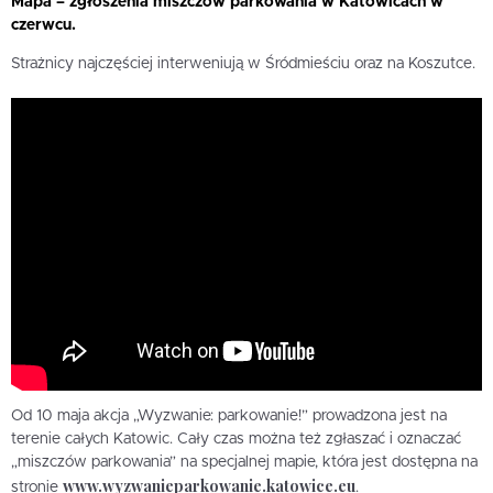
Mapa – zgłoszenia miszczów parkowania w Katowicach w
czerwcu.
Strażnicy najczęściej interweniują w Śródmieściu oraz na Koszutce.
Od 10 maja akcja „Wyzwanie: parkowanie!” prowadzona jest na
terenie całych Katowic. Cały czas można też zgłaszać i oznaczać
„miszczów parkowania” na specjalnej mapie, która jest dostępna na
www.wyzwanieparkowanie.katowice.eu
stronie
.