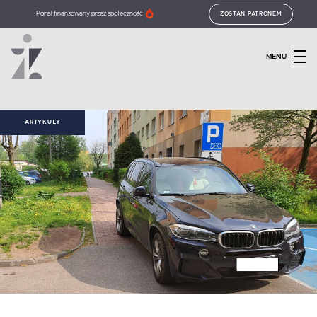
Portal finansowany przez społeczność
ZOSTAŃ PATRONEM
MENU
ARTYKUŁY