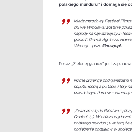
polskiego munduru” i domaga się od
Międzynarodowy Festiwal Filmowy
dni we Wrocławiu zostanie pokaza
nagrody na najważniejszych festiw
granica”. Dramat Agnieszki Hollan
Wenecji – pisze
film.wp.pl.
Pokaz „Zielonej granicy” jest zaplanow
Nocne projekcje pod gwiazdami m
popularnością, a po liście, który
prawdziwym tłumów – informuj
„Zwracam się do Państwa z pilną
Granica”. (…). W obliczu wydarzeń
polskiego munduru, uważam, że em
pogłębianie podziałów w społecz