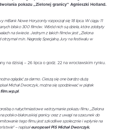
wołania pokazu „Zielonej granicy” Agnieszki Holland.
 mBank Nowe Horyzonty rozpoczął się 18 lipca. W ciągu 11
nych blisko 300 filmów. Wśród nich są dzieła, które zdobyły
alach na świecie. Jednym z takich filmów jest „Zielona
d otrzymał m.in. Nagrodę Specjalną Jury na festiwalu w
any na dzisiaj – 26 lipca o godz. 22 na wrocławskim rynku.
ożna oglądać za darmo. Cieszą się one bardzo dużą
 napisał Michał Dworczyk, można się spodziewać w piątek
e
film.wp.pl
.
 prośbą o natychmiastowe wstrzymanie pokazu filmu „Zielona
 na polsko-białoruskiej granicy oraz z uwagi na szacunek do
itowanie tego filmu jest szkodliwe społecznie i wpłynie na
eństwie” – napisał
europoseł PiS Michał Dworczyk.