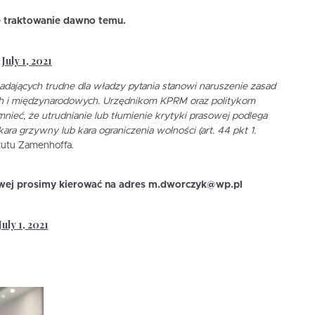
ie traktowanie dawno temu.
July 1, 2021
)
dających trudne dla władzy pytania stanowi naruszenie zasad
ch i międzynarodowych. Urzędnikom KPRM oraz politykom
ieć, że utrudnianie lub tłumienie krytyki prasowej podlega
kara grzywny lub kara ograniczenia wolności (art. 44 pkt 1.
ytutu Zamenhoffa.
owej prosimy kierować na adres m.dworczyk@wp.pl
July 1, 2021