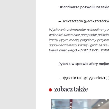
Dziennikarze pozwolili na tak
— .arekszczecin (@arekszczecin
Wyciszanie mikrofonów dziennikarzy za
wolności słowa oraz przepisów polski
kneblującym media, pragniemy przypomn
odpowiedzialności karnej i grozi za nie 
Prawa prasowego)
– pisze z kolei Inst
Pytania w sprawie afery mejl
— Tygodnik NIE (@TygodnikNIE)
zobacz także