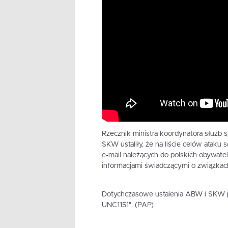
Rzecznik ministra koordynatora służb 
SKW ustaliły, że na liście celów ataku
e-mail należących do polskich obywatel
informacjami świadczącymi o związkach 
Dotychczasowe ustalenia ABW i SKW po
UNC1151″. (PAP)