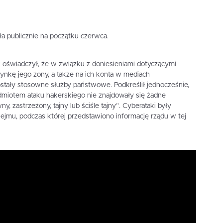
ła publicznie na początku czerwca.
świadczył, że w związku z doniesieniami dotyczącymi
ynkę jego żony, a także na ich konta w mediach
tały stosowne służby państwowe. Podkreślił jednocześnie,
dmiotem ataku hakerskiego nie znajdowały się żadne
ny, zastrzeżony, tajny lub ściśle tajny”. Cyberataki były
Sejmu, podczas której przedstawiono informację rządu w tej