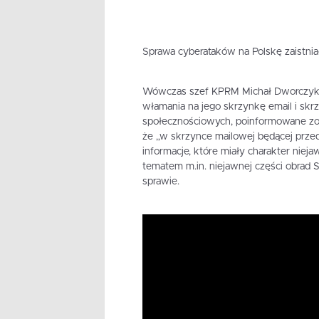
Sprawa cyberataków na Polskę zaistnia
Wówczas szef KPRM Michał Dworczyk o
włamania na jego skrzynkę email i skrz
społecznościowych, poinformowane zos
że „w skrzynce mailowej będącej prze
informacje, które miały charakter niejaw
tematem m.in. niejawnej części obrad 
sprawie.