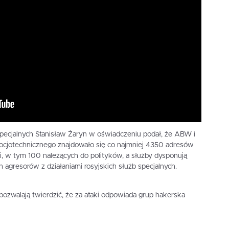
specjalnych Stanisław Żaryn w oświadczeniu podał, że ABW i
 socjotechnicznego znajdowało się co najmniej 4350 adresów
i, w tym 100 należących do polityków, a służby dysponują
agresorów z działaniami rosyjskich służb specjalnych.
zwalają twierdzić, że za ataki odpowiada grup hakerska