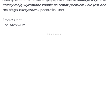
badanych. Jest to niewielka grupa,
„co może świadczyć o tym, że
Polacy mają wyrobione zdanie na temat premiera i nie jest ono
dla niego korzystne”
– podkreśla Onet.
Źródło: Onet
Fot. Archiwum
REKLAMA