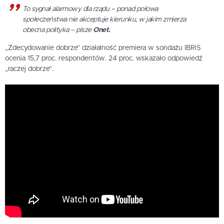
To sygnał alarmowy dla rządu – ponad połowa
społeczeństwa nie akceptuje kierunku, w jakim zmierza
obecna polityka – pisze
Onet.
„Zdecydowanie dobrze” działalność premiera w sondażu IBRiS
ocenia 15,7 proc. respondentów. 24 proc. wskazało odpowiedź
„raczej dobrze”.