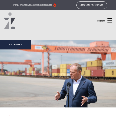
Portal finansowany przez społeczność
ZOSTAŃ PATRONEM
MENU
ARTYKUŁY