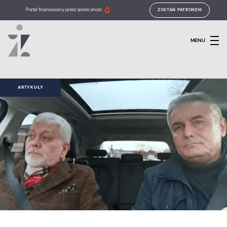
Portal finansowany przez społeczność
ZOSTAŃ PATRONEM
MENU
ARTYKUŁY