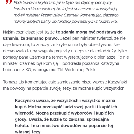
Podstawowe kryterium, jakie było: nie dajemy pieniędzy
lewakom i komunistom, bo to jest sprzeczne z konstytucją –
mówił minister Przemysław Czarnek, komentując, dlaczego
miliony złotych trafiły do fundacji powiązanych z ludźmi PiS.
Najśmieszniejsze jest to, że
te zdania mogą być podstawą do
uznania, że złamano prawo.
Jeżeli pan minister twierdzi, że nie
daje lewakom, to znaczy, że kryteria nie były obiektywne. Nie
decydowało to, by wygrały projekty najlepsze dla młodzieży, tylko
poglądy pana Czarnka na temat występującego o pieniądze. To nie
minister Czarnek był komisją – podkreśla posłanka Katarzyna
Lubnauer z KO, w programie Tłit Wirtualnej Polski.
Tomasz Lis komentując całe zamieszanie pisze wprost: Kaczyński
ma dowody na poparcie swojej tezy, że można kupić wszystkich.
Kaczyński uważa, że wszystkich i wszystko można
kupić. Można przekupić ludzi swej partii i kupić ich
wierność. Można przekupić wyborców i kupić ich
głosy. Uważa, że ludzie to żałosna, sprzedajna
hołota. I ma mnóstwo dowodów na poparcie tej
własnej tezy.