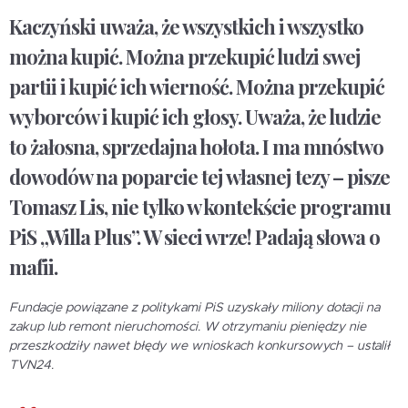
Kaczyński uważa, że wszystkich i wszystko
można kupić. Można przekupić ludzi swej
partii i kupić ich wierność. Można przekupić
wyborców i kupić ich głosy. Uważa, że ludzie
to żałosna, sprzedajna hołota. I ma mnóstwo
dowodów na poparcie tej własnej tezy – pisze
Tomasz Lis, nie tylko w kontekście programu
PiS „Willa Plus”. W sieci wrze! Padają słowa o
mafii.
Fundacje powiązane z politykami PiS uzyskały miliony dotacji na
zakup lub remont nieruchomości. W otrzymaniu pieniędzy nie
przeszkodziły nawet błędy we wnioskach konkursowych – ustalił
TVN24.