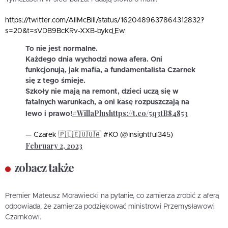
https://twitter.com/AllMcBill/status/1620489637864312832?
s=20&t=sVDB9BcKRv-XXB-bykd_Ew
To nie jest normalne.
Każdego dnia wychodzi nowa afera. Oni
funkcjonują, jak mafia, a fundamentalista Czarnek
się z tego śmieje.
Szkoły nie mają na remont, dzieci uczą się w
fatalnych warunkach, a oni kasę rozpuszczają na
#WillaPlus
https://t.co/5q3tB84853
lewo i prawo!
— Czarek 🇵🇱🇪🇺🇺🇦 #KO (@Insightful345)
February 2, 2023
zobacz także
Premier Mateusz Morawiecki na pytanie, co zamierza zrobić z aferą
odpowiada, że zamierza podziękować ministrowi Przemysławowi
Czarnkowi.