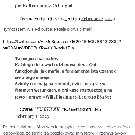
pic.twitter.com/JzD6Tt0gmt
February 2, 2023
— Dyzma Endrju (@dyzma_endrju)
Tymczasem w sieci burza. Padają słowa o mafii!
https://twitter.com/AllMcBill/status/1620489637864312832?
s=20&t=sVDB9BcKRv-XXB-bykd_Ew
To nie jest normalne.
Każdego dnia wychodzi nowa afera. Oni
funkcjonują, jak mafia, a fundamentalista Czarnek
się z tego śmieje.
Szkoły nie mają na remont, dzieci uczą się w
fatalnych warunkach, a oni kasę rozpuszczają na
#WillaPlus
https://t.co/5q3tB84853
lewo i prawo!
— Czarek 🇵🇱🇪🇺🇺🇦 #KO (@Insightful345)
February 2, 2023
Premier Mateusz Morawiecki na pytanie, co zamierza zrobić z aferą
odpowiada, że zamierza podziękować ministrowi Przemysławowi