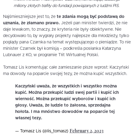
miliony złotych trafiły do fundacji powiązanych z ludźmi PiS.
Najśmieszniejsze jest to, że
te zdania mogą być podstawą do
uznania, że złamano prawo.
Jeżeli pan minister twierdzi, że nie
daje lewakom, to znaczy, że kryteria nie były obiektywne. Nie
decydowało to, by wygrały projekty najlepsze dla młodzieży, tylko
poglądy pana Czarnka na temat występującego o pieniądze. To nie
minister Czarnek był komisją – podkreśla posłanka Katarzyna
Lubnauer z KO, w programie Tłit Wirtualnej Polski.
Tomasz Lis komentując całe zamieszanie pisze wprost: Kaczyński
ma dowody na poparcie swojej tezy, że można kupić wszystkich.
Kaczyński uważa, że wszystkich i wszystko można
kupić. Można przekupić ludzi swej partii i kupić ich
wierność. Można przekupić wyborców i kupić ich
głosy. Uważa, że ludzie to żałosna, sprzedajna
hołota. I ma mnóstwo dowodów na poparcie tej
własnej tezy.
February 2, 2023
— Tomasz Lis (@lis_tomasz)