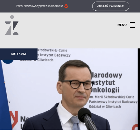
Portal finansowany przez społeczność
ZOSTAŃ PATRONEM
MENU
ARTYKUŁY