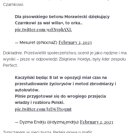
Czarnkowi.
Dla pisowskiego betonu Morawiecki dziękujący
Czarnkowi za wał willa+, to orka..
pic.twitter.com/91ESvphAXL
February 2, 2023
— Mesuret (@NocnaZ)
Dokładnie. Prześwietlił społeczeństwo, ocenił je jako nędzne i ma
wyniki – pisze w odpowiedzi Zbigniew Hołdys, były lider zespołu
Perfect.
Kaczyński będąc 8 lat w opozycji miał czas na
przestudiowanie życiorysów i metod zbrodniarzy i
autokratów.
Pilnie przygotował się do wrogiego przejęcia
władzy i rozbioru Polski.
pic.twitter.com/JzD6Tt0gmt
February 2, 2023
— Dyzma Endrju (@dyzma_endrju)
Tymczasem w sieci burza. Padają słowa o mafii!