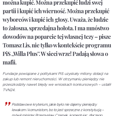
można kupić. Można przekupić ludzi swej
partii i kupić ich wierność. Można przekupić
wyborców i kupić ich głosy. Uważa, że ludzie
to żałosna, sprzedajna hołota. I ma mnóstwo
dowodów na poparcie tej własnej tezy – pisze
Tomasz Lis, nie tylko w kontekście programu
PiS „Willa Plus”. W sieci wrze! Padają słowa o
mafii.
Fundacje powiązane z politykami PiS uzyskały miliony dotacji na
zakup lub remont nieruchomości. W otrzymaniu pieniędzy nie
przeszkodziły nawet błędy we wnioskach konkursowych – ustalił
TVN24.
Podstawowe kryterium, jakie było: nie dajemy pieniędzy
lewakom i komunistom, bo to jest sprzeczne z konstytucją –
mówił minister Przemysław Czarnek, komentując, dlaczego