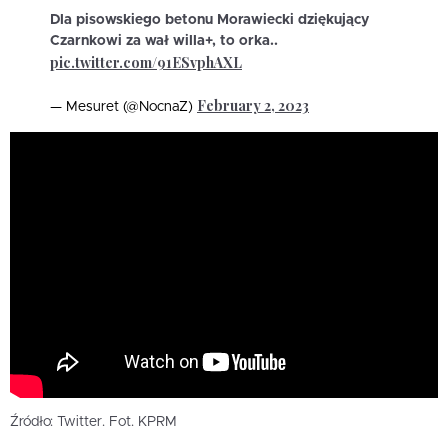
Dla pisowskiego betonu Morawiecki dziękujący
Czarnkowi za wał willa+, to orka..
pic.twitter.com/91ESvphAXL
February 2, 2023
— Mesuret (@NocnaZ)
Źródło: Twitter. Fot. KPRM