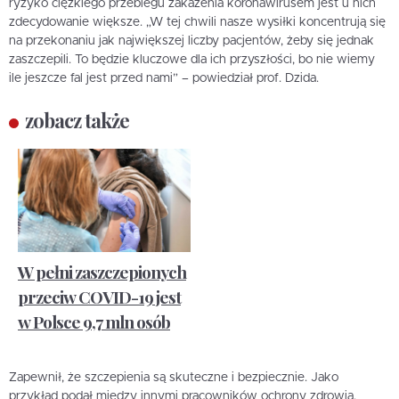
ryzyko ciężkiego przebiegu zakażenia koronawirusem jest u nich
zdecydowanie większe. „W tej chwili nasze wysiłki koncentrują się
na przekonaniu jak największej liczby pacjentów, żeby się jednak
zaszczepili. To będzie kluczowe dla ich przyszłości, bo nie wiemy
ile jeszcze fal jest przed nami” – powiedział prof. Dzida.
zobacz także
W pełni zaszczepionych
przeciw COVID-19 jest
w Polsce 9,7 mln osób
Zapewnił, że szczepienia są skuteczne i bezpiecznie. Jako
przykład podał między innymi pracowników ochrony zdrowia.