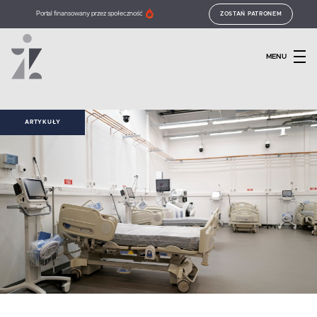
Portal finansowany przez społeczność
ZOSTAŃ PATRONEM
MENU
ARTYKUŁY