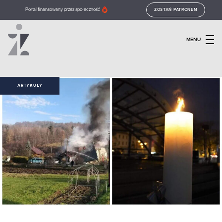
Portal finansowany przez społeczność
ZOSTAŃ PATRONEM
MENU
ARTYKUŁY