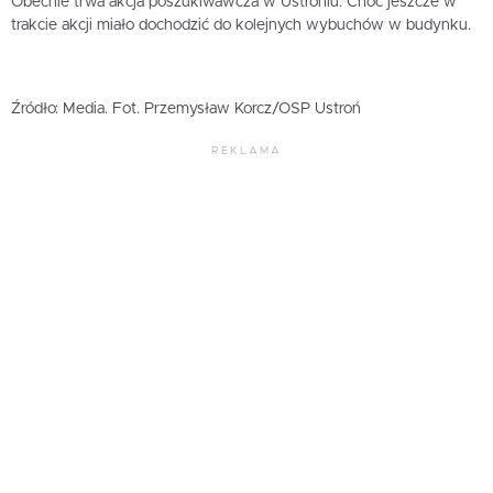
Obecnie trwa akcja poszukiwawcza w Ustroniu. Choć jeszcze w
trakcie akcji miało dochodzić do kolejnych wybuchów w budynku.
Źródło: Media. Fot. Przemysław Korcz/OSP Ustroń
REKLAMA