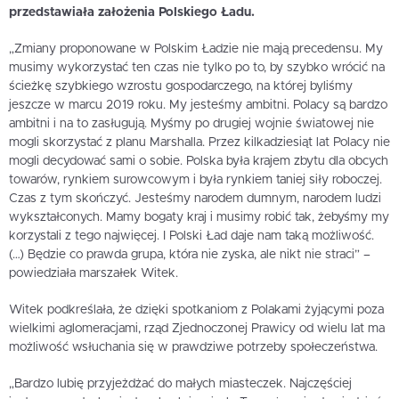
przedstawiała założenia Polskiego Ładu.
„Zmiany proponowane w Polskim Ładzie nie mają precedensu. My
musimy wykorzystać ten czas nie tylko po to, by szybko wrócić na
ścieżkę szybkiego wzrostu gospodarczego, na której byliśmy
jeszcze w marcu 2019 roku. My jesteśmy ambitni. Polacy są bardzo
ambitni i na to zasługują. Myśmy po drugiej wojnie światowej nie
mogli skorzystać z planu Marshalla. Przez kilkadziesiąt lat Polacy nie
mogli decydować sami o sobie. Polska była krajem zbytu dla obcych
towarów, rynkiem surowcowym i była rynkiem taniej siły roboczej.
Czas z tym skończyć. Jesteśmy narodem dumnym, narodem ludzi
wykształconych. Mamy bogaty kraj i musimy robić tak, żebyśmy my
korzystali z tego najwięcej. I Polski Ład daje nam taką możliwość.
(…) Będzie co prawda grupa, która nie zyska, ale nikt nie straci” –
powiedziała marszałek Witek.
Witek podkreślała, że dzięki spotkaniom z Polakami żyjącymi poza
wielkimi aglomeracjami, rząd Zjednoczonej Prawicy od wielu lat ma
możliwość wsłuchania się w prawdziwe potrzeby społeczeństwa.
„Bardzo lubię przyjeżdżać do małych miasteczek. Najczęściej