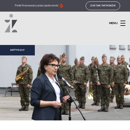
Portal finansowany przez społeczność
ZOSTAŃ PATRONEM
MENU
ARTYKUŁY