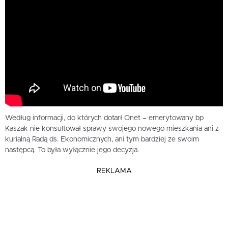
Według informacji, do których dotarł Onet – emerytowany bp
Kaszak nie konsultował sprawy swojego nowego mieszkania ani z
kurialną Radą ds. Ekonomicznych, ani tym bardziej ze swoim
następcą. To była wyłącznie jego decyzja.
REKLAMA