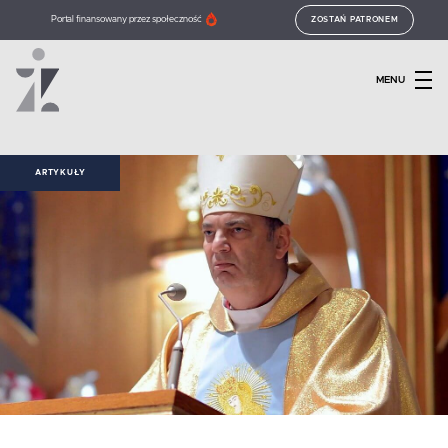
Portal finansowany przez społeczność
ZOSTAŃ PATRONEM
MENU
ARTYKUŁY