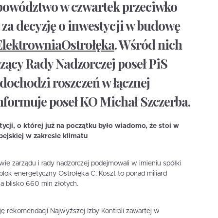
 powództwo w czwartek przeciwko
za decyzję o inwestycji w budowę
lektrowniaOstrołęka
. Wśród nich
czący Rady Nadzorczej poseł PiS
 dochodzi roszczeń w łącznej
nformuje poseł KO Michał Szczerba.
ycji, o której już na początku było wiadomo, że stoi w
pejskiej w zakresie klimatu
e zarządu i rady nadzorczej podejmowali w imieniu spółki
blok energetyczny Ostrołęka C. Koszt to ponad miliard
na blisko 660 mln złotych.
ję rekomendacji Najwyższej Izby Kontroli zawartej w