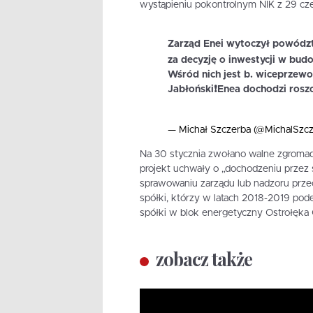
wystąpieniu pokontrolnym NIK z 29 cz
Zarząd Enei wytoczył powódz
za decyzję o inwestycji w b
Wśród nich jest b. wiceprzew
Jabłoński❗️Enea dochodzi rosz
— Michał Szczerba (@MichalSzc
Na 30 stycznia zwołano walne zgromad
projekt uchwały o „dochodzeniu przez
sprawowaniu zarządu lub nadzoru prz
spółki, którzy w latach 2018-2019 pod
spółki w blok energetyczny Ostrołęka
zobacz także