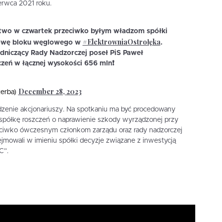
erwca 2021 roku.
two w czwartek przeciwko byłym władzom spółki
#ElektrowniaOstrołęka
udowę bloku węglowego w
.
odniczący Rady Nadzorczej poseł PiS Paweł
czeń w łącznej wysokości 656 mln❗️
December 28, 2023
zerba)
zenie akcjonariuszy. Na spotkaniu ma być procedowany
 spółkę roszczeń o naprawienie szkody wyrządzonej przy
eciwko ówczesnym członkom zarządu oraz rady nadzorczej
ejmowali w imieniu spółki decyzje związane z inwestycją
 C”.