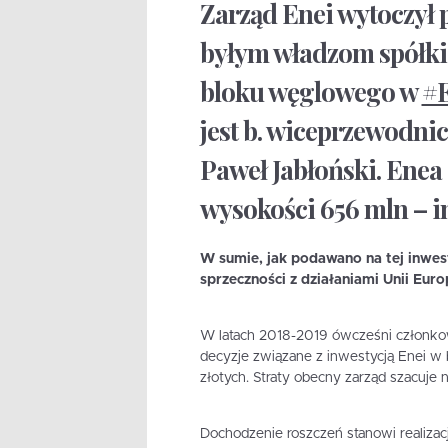
Zarząd Enei wytoczył
byłym władzom spółki 
bloku węglowego w
#E
jest b. wiceprzewodni
Paweł Jabłoński. Enea
wysokości 656 mln – i
W sumie, jak podawano na tej inwest
sprzeczności z działaniami Unii Euro
W latach 2018-2019 ówcześni członkowi
decyzje związane z inwestycją Enei w 
złotych. Straty obecny zarząd szacuje 
Dochodzenie roszczeń stanowi realizac