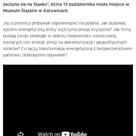
zaczyna się na Śląsku”, która 13 października miała miejsce w
Muzeum Śląskim w Katowicach.
Jej uczestnicy próbowali odpowiedzieć na pytania: Jak budować
system energetyczny, który wytrzyma presję kryzysów? Jak firmy
budują swoje strategie w obliczu niepewności surowcowej,
rosnących cen energii, presji na dekarbonizację i geopolitycznych
szoków? Co łączy transformację energetyczną z bezpieczeństwem
państwa i dobrobytem obywateli?