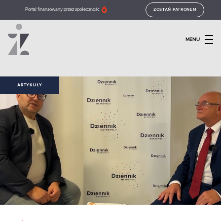
Portal finansowany przez społeczność
ZOSTAŃ PATRONEM
MENU
ARTYKUŁY