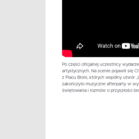
Po części oficjalnej uczestnicy wydar
artystycznych. Na scenie pojawili si
z Placu Broni, których wspólny utwór 
zakończyło muzyczne afterparty w wy
świętowania i rozmów o przyszłości br