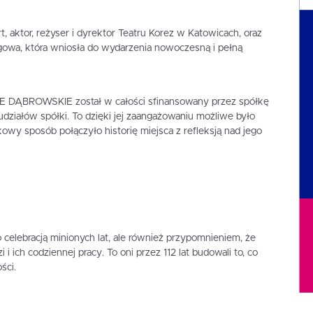
, aktor, reżyser i dyrektor Teatru Korez w Katowicach, oraz
gowa, która wniosła do wydarzenia nowoczesną i pełną
ĘBIE DĄBROWSKIE został w całości sfinansowany przez spółkę
działów spółki. To dzięki jej zaangażowaniu możliwe było
owy sposób połączyło historię miejsca z refleksją nad jego
o celebracją minionych lat, ale również przypomnieniem, że
zi i ich codziennej pracy. To oni przez 112 lat budowali to, co
ści.