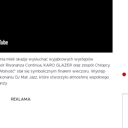
zenia mieli okazję wysłuchać wyjątkowych występów
ę Chór Risonanza Continua, KARO GLAZER oraz zespół Chłopcy
„Wolność” stał się symbolicznym finałem wieczoru. Występ
konaniu DJ Mat Jazz, które stworzyło atmosferę wspólnego
anży.
REKLAMA