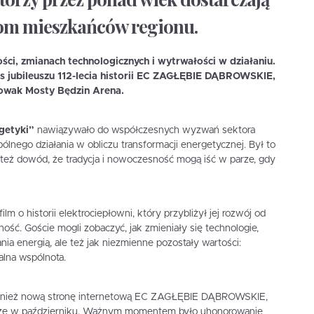
ącom mieszkańców regionu.
ci, zmianach technologicznych i wytrwałości w działaniu.
as jubileuszu 112-lecia historii EC ZAGŁĘBIE DĄBROWSKIE,
Nowak Mosty Będzin Arena.
getyki”
nawiązywało do współczesnych wyzwań sektora
ólnego działania w obliczu transformacji energetycznej. Był to
 też dowód, że tradycja i nowoczesność mogą iść w parze, gdy
m o historii elektrociepłowni, który przybliżył jej rozwój od
ć. Goście mogli zobaczyć, jak zmieniały się technologie,
ia energią, ale też jak niezmienne pozostały wartości:
alna wspólnota.
ównież nową stronę internetową EC ZAGŁĘBIE DĄBROWSKIE,
szcze w październiku. Ważnym momentem było uhonorowanie