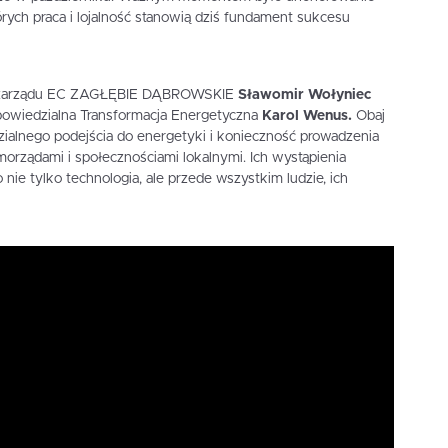
rych praca i lojalność stanowią dziś fundament sukcesu
ezes zarządu EC ZAGŁĘBIE DĄBROWSKIE
Sławomir Wołyniec
owiedzialna Transformacja Energetyczna
Karol Wenus.
Obaj
ialnego podejścia do energetyki i konieczność prowadzenia
orządami i społecznościami lokalnymi. Ich wystąpienia
 nie tylko technologia, ale przede wszystkim ludzie, ich