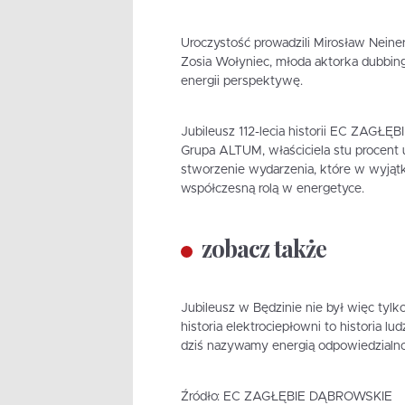
Uroczystość prowadzili Mirosław Neinert
Zosia Wołyniec, młoda aktorka dubbin
energii perspektywę.
Jubileusz 112-lecia historii EC ZAGŁ
Grupa ALTUM, właściciela stu procent u
stworzenie wydarzenia, które w wyjątk
współczesną rolą w energetyce.
zobacz także
Jubileusz w Będzinie nie był więc tylk
historia elektrociepłowni to historia lud
dziś nazywamy energią odpowiedzialno
Źródło: EC ZAGŁĘBIE DĄBROWSKIE