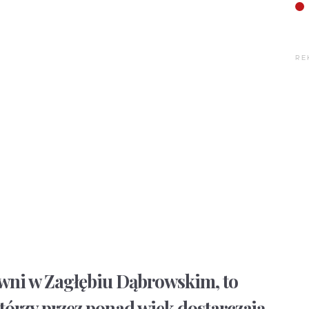
RE
owni w Zagłębiu Dąbrowskim, to
tórzy przez ponad wiek dostarczają