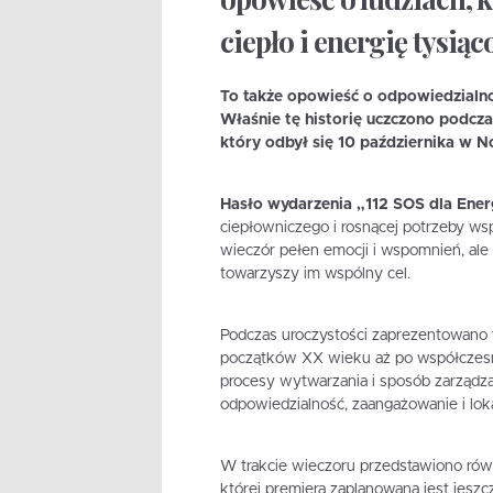
ciepło i energię tysi
To także opowieść o odpowiedzialnoś
Właśnie tę historię uczczono podcz
który odbył się 10 października w 
Hasło wydarzenia „112 SOS dla Ener
ciepłowniczego i rosnącej potrzeby wsp
wieczór pełen emocji i wspomnień, ale
towarzyszy im wspólny cel.
Podczas uroczystości zaprezentowano fil
początków XX wieku aż po współczesnoś
procesy wytwarzania i sposób zarządzan
odpowiedzialność, zaangażowanie i lok
W trakcie wieczoru przedstawiono r
której premiera zaplanowana jest je