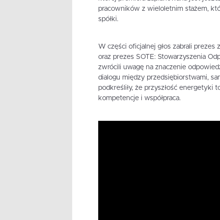
pracowników z wieloletnim stażem, któ
spółki.
W części oficjalnej głos zabrali pr
oraz prezes SOTE: Stowarzyszenia Odp
zwrócili uwagę na znaczenie odpowiedz
dialogu między przedsiębiorstwami, sam
podkreśliły, że przyszłość energetyki to
kompetencje i współpraca.