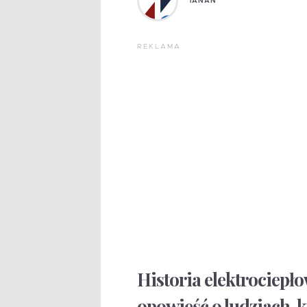
TANAN
REKLAMA
Historia elektrociepł
opowieść o ludziach, k