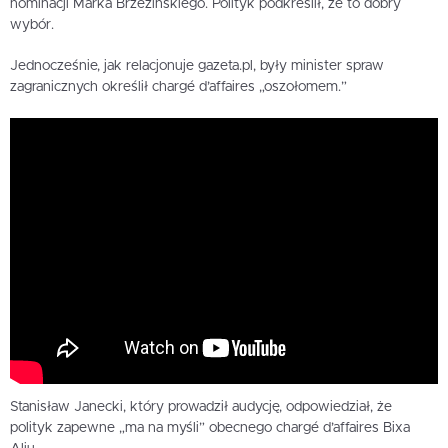
nominacji Marka Brzezinskiego. Polityk podkreślił, że to dobry
wybór.
Jednocześnie, jak relacjonuje gazeta.pl, były minister spraw
zagranicznych określił chargé d’affaires „oszołomem.”
Stanisław Janecki, który prowadził audycję, odpowiedział, że
polityk zapewne „ma na myśli” obecnego chargé d’affaires Bixa