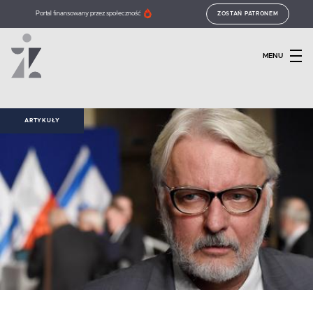
Portal finansowany przez społeczność
ZOSTAŃ PATRONEM
MENU
ARTYKUŁY