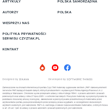
ARTYKUŁY
POLSKA SAMORZĄDNA
AUTORZY
POLSKA
WESPRZYJ NAS
POLITYKA PRYWATNOŚCI
SERWISU CZYZTAK.PL
KONTAKT
Designed by
Developed by
Zamieszczone na stronach internetowych portalu Czyż TAK! materiały sygnowane skrótem „PAP” stanowią element
Serwisów PAP, będących bazami danych, których producentem i wydawcą jest Polska Agencja Prasowa S.A. z
siedzibą w Warszawie. Chronione są one przepisami ustawy z dnia 4 lutego 1994 r. o prawie autorskim i prawach
pokrewnych oraz ustawy z dnia 27 lipca 2001 r. o ochronie baz danych. Powyższe materiały są wykorzystywane na
podstawie stosownej umowy licencyjnej. Jakiekolwiek wykorzystywanie przedmiotowych materiałów przez
użytkowników portalu, poza przewidzianymi przez przepisy prawa wyjątkami, w szczególności dozwolonym
użytkiem osobistym, jest zabronione. PAP S.A. zastrzega, iż dalsze rozpowszechnianie materiałów, o których mowa
w art. 25 ust. 1 pkt. b) ustawy o prawie autorskim i prawach pokrewnych, jest zabronione.