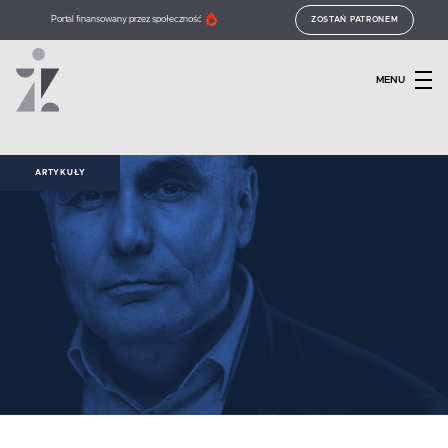
Portal finansowany przez społeczność
ZOSTAŃ PATRONEM
MENU
ARTYKUŁY