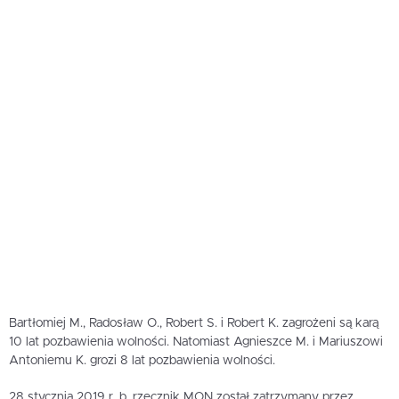
Bartłomiej M., Radosław O., Robert S. i Robert K. zagrożeni są karą
10 lat pozbawienia wolności. Natomiast Agnieszce M. i Mariuszowi
Antoniemu K. grozi 8 lat pozbawienia wolności.
28 stycznia 2019 r. b. rzecznik MON został zatrzymany przez