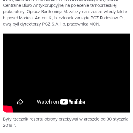
Centralne Biuro Antykorupcyjne, na polecenie tarnobrzeskiej
prokuratury. Oprócz Bartłomieja M. zatrzymani zostali wtedy także
b. poseł Mariusz Antoni K., b. członek zarządu PGZ Radosław O.,
dwaj byli dyrektorzy PGZ S.A. i b. pracownica MON.
Były rzecznik resortu obrony przebywał w areszcie od 30 stycznia
2019 r.