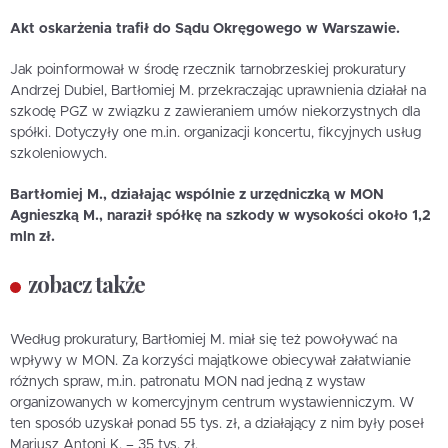
Akt oskarżenia trafił do Sądu Okręgowego w Warszawie.
Jak poinformował w środę rzecznik tarnobrzeskiej prokuratury
Andrzej Dubiel, Bartłomiej M. przekraczając uprawnienia działał na
szkodę PGZ w związku z zawieraniem umów niekorzystnych dla
spółki. Dotyczyły one m.in. organizacji koncertu, fikcyjnych usług
szkoleniowych.
Bartłomiej M., działając wspólnie z urzędniczką w MON
Agnieszką M., naraził spółkę na szkody w wysokości około 1,2
mln zł.
zobacz także
Według prokuratury, Bartłomiej M. miał się też powoływać na
wpływy w MON. Za korzyści majątkowe obiecywał załatwianie
różnych spraw, m.in. patronatu MON nad jedną z wystaw
organizowanych w komercyjnym centrum wystawienniczym. W
ten sposób uzyskał ponad 55 tys. zł, a działający z nim były poseł
Mariusz Antoni K. – 35 tys. zł.