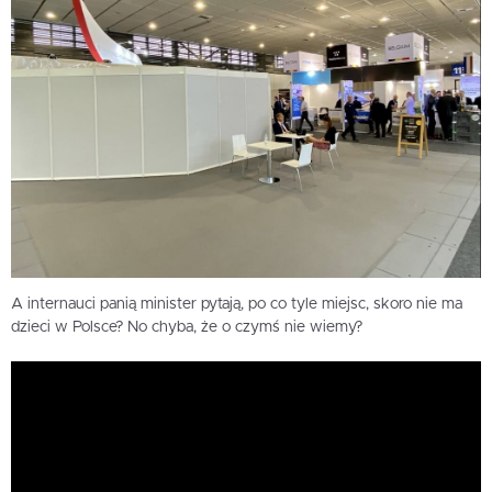
A internauci panią minister pytają, po co tyle miejsc, skoro nie ma
dzieci w Polsce? No chyba, że o czymś nie wiemy?