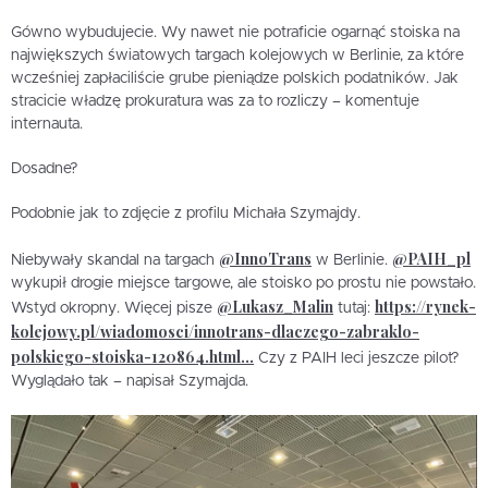
Gówno wybudujecie. Wy nawet nie potraficie ogarnąć stoiska na
największych światowych targach kolejowych w Berlinie, za które
wcześniej zapłaciliście grube pieniądze polskich podatników. Jak
stracicie władzę prokuratura was za to rozliczy – komentuje
internauta.
Dosadne?
Podobnie jak to zdjęcie z profilu Michała Szymajdy.
@InnoTrans
@PAIH_pl
Niebywały skandal na targach
w Berlinie.
wykupił drogie miejsce targowe, ale stoisko po prostu nie powstało.
@Lukasz_Malin
https://rynek-
Wstyd okropny. Więcej pisze
tutaj:
kolejowy.pl/wiadomosci/innotrans-dlaczego-zabraklo-
polskiego-stoiska-120864.html…
Czy z PAIH leci jeszcze pilot?
Wyglądało tak – napisał Szymajda.