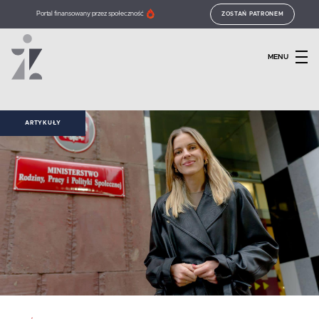
Portal finansowany przez społeczność
ZOSTAŃ PATRONEM
MENU
ARTYKUŁY