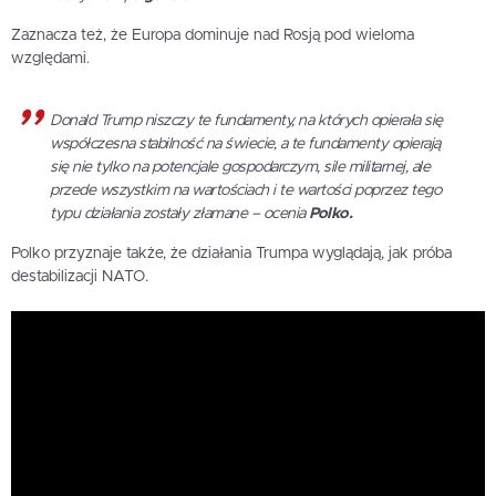
Zaznacza też, że Europa dominuje nad Rosją pod wieloma
względami.
Donald Trump niszczy te fundamenty, na których opierała się
współczesna stabilność na świecie, a te fundamenty opierają
się nie tylko na potencjale gospodarczym, sile militarnej, ale
przede wszystkim na wartościach i te wartości poprzez tego
typu działania zostały złamane – ocenia
Polko.
Polko przyznaje także, że działania Trumpa wyglądają, jak próba
destabilizacji NATO.