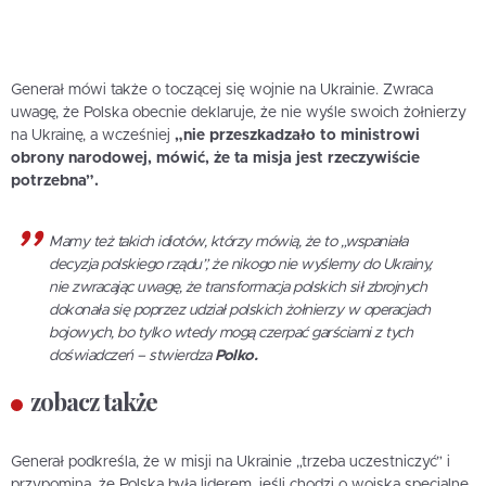
Generał mówi także o toczącej się wojnie na Ukrainie. Zwraca
uwagę, że Polska obecnie deklaruje, że nie wyśle swoich żołnierzy
na Ukrainę, a wcześniej
„nie przeszkadzało to ministrowi
obrony narodowej, mówić, że ta misja jest rzeczywiście
potrzebna”.
Mamy też takich idiotów, którzy mówią, że to „wspaniała
decyzja polskiego rządu”, że nikogo nie wyślemy do Ukrainy,
nie zwracając uwagę, że transformacja polskich sił zbrojnych
dokonała się poprzez udział polskich żołnierzy w operacjach
bojowych, bo tylko wtedy mogą czerpać garściami z tych
doświadczeń – stwierdza
Polko.
zobacz także
Generał podkreśla, że w misji na Ukrainie „trzeba uczestniczyć” i
przypomina, że Polska była liderem, jeśli chodzi o wojska specjalne