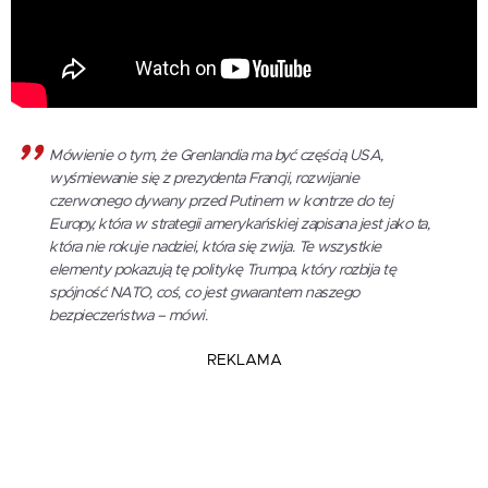
Mówienie o tym, że Grenlandia ma być częścią USA,
wyśmiewanie się z prezydenta Francji, rozwijanie
czerwonego dywany przed Putinem w kontrze do tej
Europy, która w strategii amerykańskiej zapisana jest jako ta,
która nie rokuje nadziei, która się zwija. Te wszystkie
elementy pokazują tę politykę Trumpa, który rozbija tę
spójność NATO, coś, co jest gwarantem naszego
bezpieczeństwa – mówi.
REKLAMA