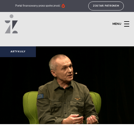
Portal finansowany przez społeczność
ZOSTAŃ PATRONEM
MENU
ARTYKUŁY