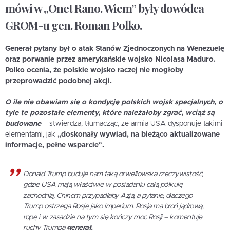
mówi w „Onet Rano. Wiem” były dowódca
GROM-u gen. Roman Polko.
Generał pytany był o atak Stanów Zjednoczonych na Wenezuelę
oraz porwanie przez amerykańskie wojsko Nicolasa Maduro.
Polko ocenia, że polskie wojsko raczej nie mogłoby
przeprowadzić podobnej akcji.
O ile nie obawiam się o kondycję polskich wojsk specjalnych, o
tyle te pozostałe elementy, które należałoby zgrać, wciąż są
budowane
– stwierdza, tłumacząc, że armia USA dysponuje takimi
elementami, jak
„doskonały wywiad, na bieżąco aktualizowane
informacje, pełne wsparcie”.
Donald Trump buduje nam taką orwellowska rzeczywistość,
gdzie USA mają właściwie w posiadaniu całą półkulę
zachodnią, Chinom przypadłaby Azja, a pytanie, dlaczego
Trump ostrzega Rosję jako imperium. Rosja ma broń jądrową,
ropę i w zasadzie na tym się kończy moc Rosji – komentuje
ruchy Trumpa
generał.