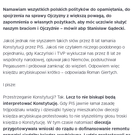
Namawiam wszystkich polskich polityków do opamiętania, do
spojrzenia na sprawy Ojczyzny z większą powagą, do
zapomnienia o własnych pożytkach, aby móc uczciwie służyć
naszym braciom i Ojczyźnie – mówił abp Stanisław Gądecki.
Jakoś jednak nie słyszałem takich słów przez 8 lat łamania
Konstytucji przez PiS. Jakoś nie czytałem niczego podobnego o
pojednaniu, gdy Kaczyński i TVP wykluczał nas przez 8 lat ze
wspólnoty narodowej, opluwał jako Niemców, podsłuchiwał
Pegasusem i próbował zamknąć do więzień. Odpowiem więc
księdzu arcybiskupowi krótko – odpowiada Roman Giertych.
I pisze:
Przestrzeganie Konstytucji? Tak.
Lecz to nie biskupi będą
interpretować Konstytucję.
Gdy PiS jawnie łamał zasadę
trójpodziału władzy i dziesiątki tysięcy mieszkańców diecezji
księdza arcybiskupa protestowało, to nie słyszeliśmy głosu troski
księdza o Konstytucję. W tym czasie natomiast
diecezja
przygotowywała wnioski do rządu o dofinansowanie remontu