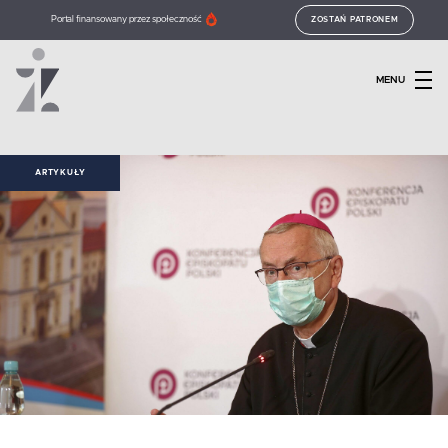
Portal finansowany przez społeczność
ZOSTAŃ PATRONEM
MENU
ARTYKUŁY