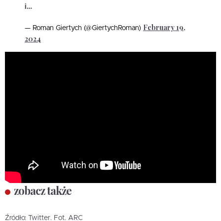
i…
February 19,
— Roman Giertych (@GiertychRoman)
2024
zobacz także
Źródło: Twitter. Fot. ARC