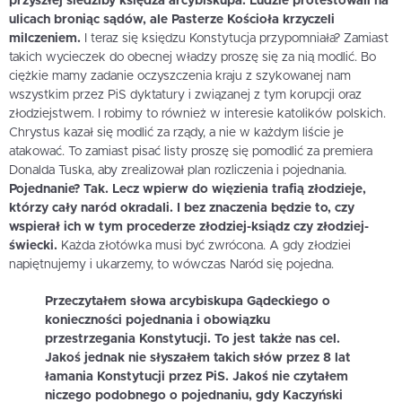
przyszłej siedziby księdza arcybiskupa. Ludzie protestowali na
ulicach broniąc sądów, ale Pasterze Kościoła krzyczeli
milczeniem.
I teraz się księdzu Konstytucja przypomniała? Zamiast
takich wycieczek do obecnej władzy proszę się za nią modlić. Bo
ciężkie mamy zadanie oczyszczenia kraju z szykowanej nam
wszystkim przez PiS dyktatury i związanej z tym korupcji oraz
złodziejstwem. I robimy to również w interesie katolików polskich.
Chrystus kazał się modlić za rządy, a nie w każdym liście je
atakować. To zamiast pisać listy proszę się pomodlić za premiera
Donalda Tuska, aby zrealizował plan rozliczenia i pojednania.
Pojednanie? Tak. Lecz wpierw do więzienia trafią złodzieje,
którzy cały naród okradali. I bez znaczenia będzie to, czy
wspierał ich w tym procederze złodziej-ksiądz czy złodziej-
świecki.
Każda złotówka musi być zwrócona. A gdy złodziei
napiętnujemy i ukarzemy, to wówczas Naród się pojedna.
Przeczytałem słowa arcybiskupa Gądeckiego o
konieczności pojednania i obowiązku
przestrzegania Konstytucji. To jest także nas cel.
Jakoś jednak nie słyszałem takich słów przez 8 lat
łamania Konstytucji przez PiS. Jakoś nie czytałem
niczego podobnego o pojednaniu, gdy Kaczyński