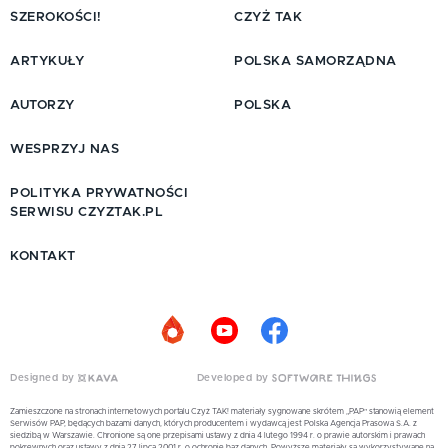
SZEROKOŚCI!
CZYŻ TAK
ARTYKUŁY
POLSKA SAMORZĄDNA
AUTORZY
POLSKA
WESPRZYJ NAS
POLITYKA PRYWATNOŚCI
SERWISU CZYZTAK.PL
KONTAKT
Designed by
Developed by
Zamieszczone na stronach internetowych portalu Czyż TAK! materiały sygnowane skrótem „PAP” stanowią element
Serwisów PAP, będących bazami danych, których producentem i wydawcą jest Polska Agencja Prasowa S.A. z
siedzibą w Warszawie. Chronione są one przepisami ustawy z dnia 4 lutego 1994 r. o prawie autorskim i prawach
pokrewnych oraz ustawy z dnia 27 lipca 2001 r. o ochronie baz danych. Powyższe materiały są wykorzystywane na