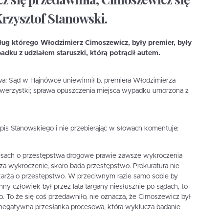
Krzysztof Stanowski.
ug którego Włodzimierz Cimoszewicz, były premier, były
adku z udziałem staruszki, którą potrącił autem.
wa: Sąd w Hajnówce uniewinnił b. premiera Włodzimierza
owerzystki; sprawa opuszczenia miejsca wypadku umorzona z
pis Stanowskiego i nie przebierając w słowach komentuje:
sach o przestępstwa drogowe prawie zawsze wykroczenia
 za wykroczenie, skoro bada przestępstwo. Prokuratura nie
arża o przestępstwo. W przeciwnym razie samo sobie by
nny człowiek był przez lata targany niesłusznie po sądach, to
o. To że się coś przedawniło, nie oznacza, że Cimoszewicz był
negatywna przesłanka procesowa, która wyklucza badanie