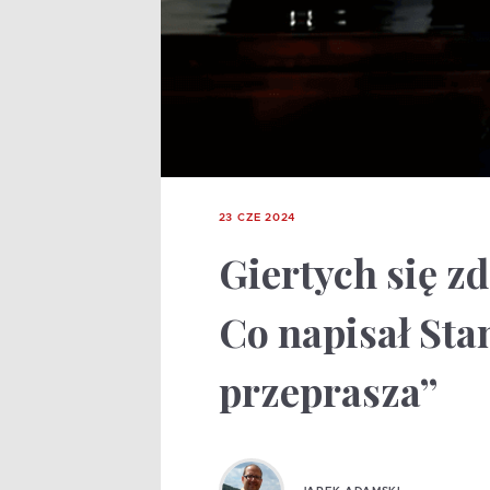
23 CZE 2024
Giertych się z
Co napisał Sta
przeprasza”