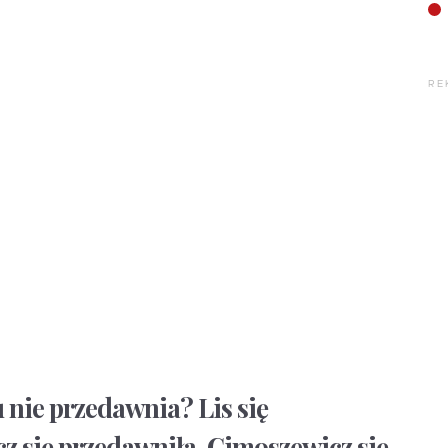
RE
u nie przedawnia? Lis się
 się przedawniła, Cimoszewicz się