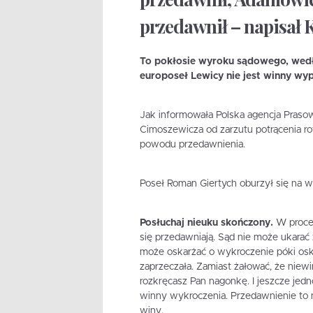
przedawnił – napisał 
To pokłosie wyroku sądowego, wedł
europoseł Lewicy nie jest winny wyp
Jak informowała Polska agencja Praso
Cimoszewicza od zarzutu potrącenia r
powodu przedawnienia.
Poseł Roman Giertych oburzył się na w
Posłuchaj nieuku skończony.
W proce
się przedawniają. Sąd nie może ukarać
może oskarżać o wykroczenie póki osk
zaprzeczała. Zamiast żałować, że niewi
rozkręcasz Pan nagonkę. I jeszcze jedn
winny wykroczenia. Przedawnienie to 
winy.