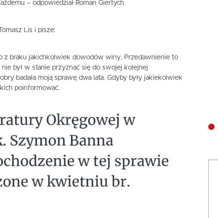
każdemu – odpowiedział Roman Giertych.
omasz Lis i pisze:
o z braku jakichkolwiek dowodów winy. Przedawnienie to
ie był w stanie przyznać się do swojej kolejnej
iobry badała moją sprawę dwa lata. Gdyby były jakiekolwiek
kich poinformować.