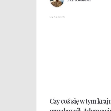
JAREK ADAMSKI
REKLAMA
Czy coś się w tym kraj
przedawnił, Adamowicz