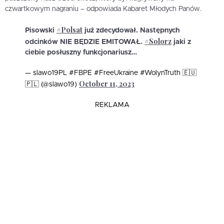
czwartkowym nagraniu – odpowiada Kabaret Młodych Panów.
#Polsat
Pisowski
już zdecydował. Następnych
#Solorz
odcinków NIE BĘDZIE EMITOWAŁ.
jaki z
ciebie posłuszny funkcjonariusz…
— slawo19PL #FBPE #FreeUkraine #WolynTruth 🇪🇺
October 11, 2023
🇵🇱 (@slawo19)
REKLAMA