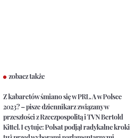
zobacz także
Z kabaretów śmiano się w PRL. A w Polsce
2023? – pisze dziennikarz związany w
przeszłości z Rzeczpospolitą i TVN Bertold
Kittel. I cytuje: Polsat podjął radykalne kroki
tuż przed wyborami parlamentarnymi.