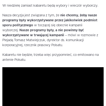
W niedzielę zamiast kabaretu będą wybory i wieczór wyborczy.
Nasza decyzja jest związana z tym, że
nie chcemy, żeby nasze
programy były wykorzystywane przez jakikolwiek podmiot
sporu politycznego
w toczącej się obecnie kampanii
wyborczej.
Nasze programy były, a nie powinny być
wykorzystywane w trwającej kampanii
– mówi w rozmowie z
Plejadą Tomasz Matwiejczuk, dyrektor ds. komunikacji
korporacyjnej, rzecznik prasowy Polsatu.
Kabaretu nie będzie, trzeba więc przypomnieć, co emitowano na
antenie Polsatu.