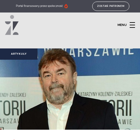
Portal finansowany przez społeczność
ZOSTAŃ PATRONEM
MENU
ARTYKUŁY