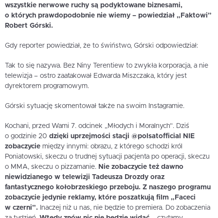
wszystkie nerwowe ruchy są podyktowane biznesami,
o których prawdopodobnie nie wiemy – powiedział „Faktowi”
Robert Górski.
Gdy reporter powiedział, że to świństwo, Górski odpowiedział:
Tak to się nazywa. Bez Niny Terentiew to zwykła korporacja, a nie
telewizja – ostro zaatakował Edwarda Miszczaka, który jest
dyrektorem programowym.
Górski sytuację skomentował także na swoim Instagramie.
Kochani, przed Wami 7. odcinek „Młodych i Moralnych”. Dziś
o godzinie 20
dzięki uprzejmości stacji @polsatofficial NIE
zobaczycie
między innymi: obrazu, z którego schodzi król
Poniatowski, skeczu o trudnej sytuacji pacjenta po operacji, skeczu
o MMA, skeczu o pizzamanie.
Nie zobaczycie też dawno
niewidzianego w telewizji Tadeusza Drozdy oraz
fantastycznego kołobrzeskiego przeboju. Z naszego programu
zobaczycie jedynie reklamy, które poszatkują film „Faceci
w czerni”.
Inaczej niż u nas, nie będzie to premiera. Do zobaczenia
za tydzień.
Wtedy znów nic nie będzie widać
– czytamy.