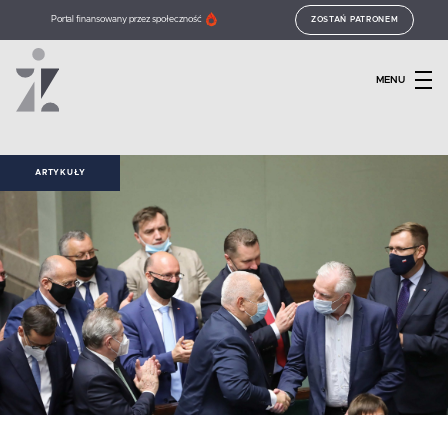
Portal finansowany przez społeczność
ZOSTAŃ PATRONEM
MENU
ARTYKUŁY