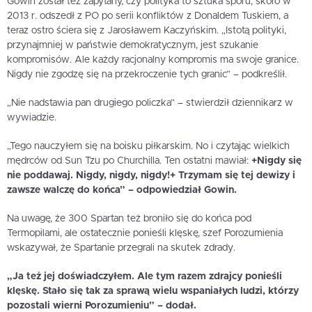
Gowin został też zapytany, czy polityka to sztuka sporu, skoro w
2013 r. odszedł z PO po serii konfliktów z Donaldem Tuskiem, a
teraz ostro ściera się z Jarosławem Kaczyńskim. „Istotą polityki,
przynajmniej w państwie demokratycznym, jest szukanie
kompromisów. Ale każdy racjonalny kompromis ma swoje granice.
Nigdy nie zgodzę się na przekroczenie tych granic” – podkreślił.
„Nie nadstawia pan drugiego policzka” – stwierdził dziennikarz w
wywiadzie.
„Tego nauczyłem się na boisku piłkarskim. No i czytając wielkich
mędrców od Sun Tzu po Churchilla. Ten ostatni mawiał:
+Nigdy się
nie poddawaj. Nigdy, nigdy, nigdy!+ Trzymam się tej dewizy i
zawsze walczę do końca” – odpowiedział Gowin.
Na uwagę, że 300 Spartan też broniło się do końca pod
Termopilami, ale ostatecznie ponieśli klęskę, szef Porozumienia
wskazywał, że Spartanie przegrali na skutek zdrady.
„Ja też jej doświadczyłem. Ale tym razem zdrajcy ponieśli
klęskę. Stało się tak za sprawą wielu wspaniałych ludzi, którzy
pozostali wierni Porozumieniu” – dodał.