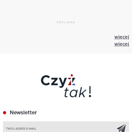
REKLAMA
więcej
więcej
Newsletter
Z