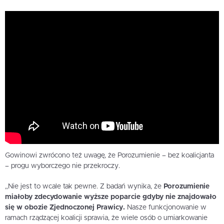
Gowinowi zwrócono też uwagę, że Porozumienie – bez koalicjanta
– progu wyborczego nie przekroczy.
„Nie jest to wcale tak pewne. Z badań wynika, że
Porozumienie
miałoby zdecydowanie wyższe poparcie gdyby nie znajdowało
się w obozie Zjednoczonej Prawicy.
Nasze funkcjonowanie w
ramach rządzącej koalicji sprawia, że wiele osób o umiarkowanie