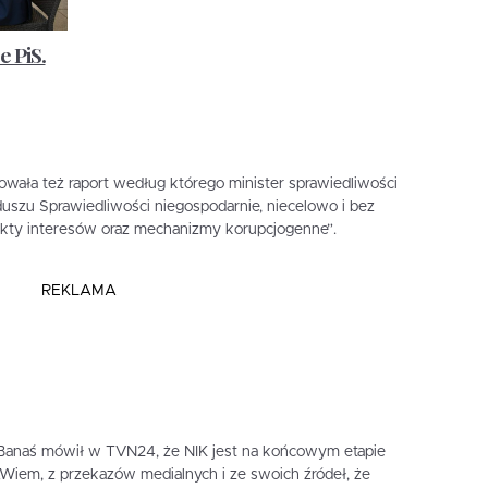
e PiS.
owała też raport według którego minister sprawiedliwości
uszu Sprawiedliwości niegospodarnie, niecelowo i bez
flikty interesów oraz mechanizmy korupcjogenne”.
REKLAMA
 Banaś mówił w TVN24, że NIK jest na końcowym etapie
„Wiem, z przekazów medialnych i ze swoich źródeł, że