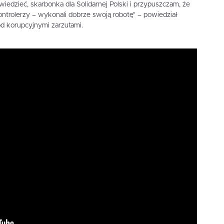
iedzieć, skarbonka dla Solidarnej Polski i przypuszczam, że
ontrolerzy – wykonali dobrze swoją robotę” – powiedział
d korupcyjnymi zarzutami.