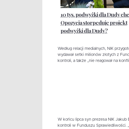
10 tys. podwyżki dla Dudy chc
Opozycja storpeduje projekt
podwyżki dla Dudy?
Według relacji medialnych, NIK przygot
wydawał setki milionów złotych z Fund
kontroli, a także „nie reagował na kon
W końcu lipca syn prezesa NIK Jakub
kontroli w Funduszu Sprawiedliwości. 