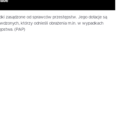
dki zasądzone od sprawców przestępstw. Jego dotacje są
dzonych, którzy odnieśli obrażenia m.in. w wypadkach
ępstwa. (PAP)