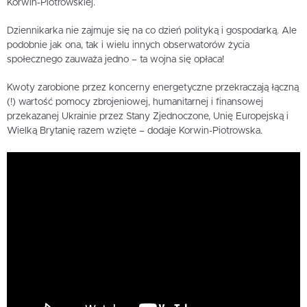
Korwin-Piotrowskiej.
Dziennikarka nie zajmuje się na co dzień polityką i gospodarką. Ale
podobnie jak ona, tak i wielu innych obserwatorów życia
społecznego zauważa jedno – ta wojna się opłaca!
Kwoty zarobione przez koncerny energetyczne przekraczają łączną
(!) wartość pomocy zbrojeniowej, humanitarnej i finansowej
przekazanej Ukrainie przez Stany Zjednoczone, Unię Europejską i
Wielką Brytanię razem wzięte – dodaje Korwin-Piotrowska.