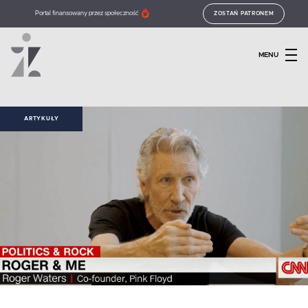
Portal finansowany przez społeczność
ZOSTAŃ PATRONEM
MENU
ARTYKUŁY