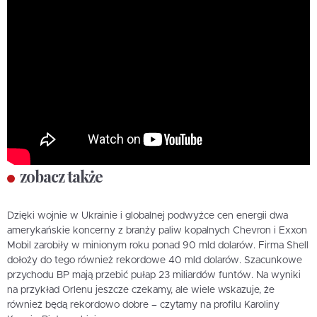
zobacz także
Dzięki wojnie w Ukrainie i globalnej podwyżce cen energii dwa
amerykańskie koncerny z branży paliw kopalnych Chevron i Exxon
Mobil zarobiły w minionym roku ponad 90 mld dolarów. Firma Shell
dołoży do tego również rekordowe 40 mld dolarów. Szacunkowe
przychodu BP mają przebić pułap 23 miliardów funtów. Na wyniki
na przykład Orlenu jeszcze czekamy, ale wiele wskazuje, że
również będą rekordowo dobre – czytamy na profilu Karoliny