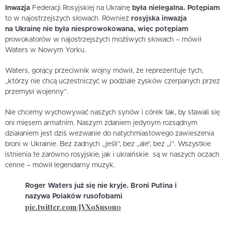
Inwazja
Federacji Rosyjskiej na Ukrainę
była nielegalna. Potępiam
to w najostrzejszych słowach. Również
rosyjska inwazja
na Ukrainę nie była niesprowokowana, więc potępiam
prowokatorów w najostrzejszych możliwych słowach – mówił
Waters w Nowym Yorku.
Waters, gorący przeciwnik wojny mówił, że reprezentuje tych,
„którzy nie chcą uczestniczyć w podziale zysków czerpanych przez
przemysł wojenny”.
Nie chcemy wychowywać naszych synów i córek tak, by stawali się
oni mięsem armatnim. Naszym zdaniem jedynym rozsądnym
działaniem jest dziś wezwanie do natychmiastowego zawieszenia
broni w Ukrainie. Bez żadnych „jeśli”, bez „ale”, bez „i”. Wszystkie
istnienia te zarówno rosyjskie, jak i ukraińskie są w naszych oczach
cenne – mówił legendarny muzyk.
Roger Waters już się nie kryje. Broni Putina i
nazywa Polaków rusofobami
pic.twitter.com/JVXoSusou0