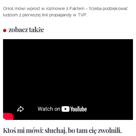
Orłoś mówi wprost w rozmowie z Faktem – trzeba podziękować
ludziom z pierwszej linii propagandy w TVP.
zobacz także
Ktoś mi mówi: słuchaj, bo tam cię zwolnili,