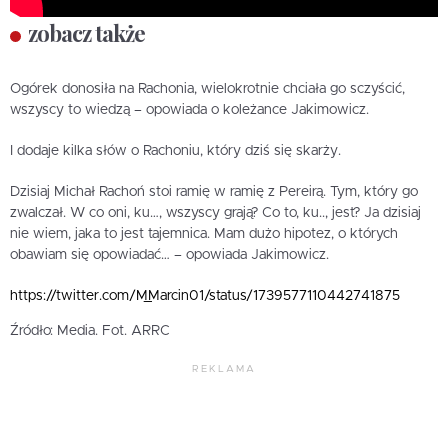
zobacz także
Ogórek donosiła na Rachonia, wielokrotnie chciała go sczyścić,
wszyscy to wiedzą – opowiada o koleżance Jakimowicz.
I dodaje kilka słów o Rachoniu, który dziś się skarży.
Dzisiaj Michał Rachoń stoi ramię w ramię z Pereirą. Tym, który go
zwalczał. W co oni, ku…, wszyscy grają? Co to, ku.., jest? Ja dzisiaj
nie wiem, jaka to jest tajemnica. Mam dużo hipotez, o których
obawiam się opowiadać… – opowiada Jakimowicz.
https://twitter.com/M_Marcin01/status/1739577110442741875
Źródło: Media. Fot. ARRC
REKLAMA