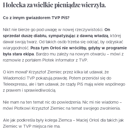
Holecka za wielkie pieniądze wierzyła.
Co z innym gwiazdorem TVP PiS?
Nikt nie bierze go pod uwagę w nowej rzeczywistości.
On
sprzedał duszę diabłu, sympatyzując z dawną władzą
, której
dawał swoją twarz. Od takich osób trzeba się odciąć, by odzyskać
wiarygodność.
Poza tym Orłoś nie wróciłby, gdyby w programie
była stara ekipa
. Bardzo mu zależy na nowym otwarciu – mówi z
rozmowie z portalem Plotek informator z TVP.
O kim mowa? Krzysztof Ziemiec przez kilka lat udawał, że
Wiadomości TVP pokazują prawdę. Potem przeniósł się do
Teleexpressu, ale i tam udawał, że rządy PiS mają wiele wspólnego
z prawem i sprawiedliwością.
Nie mam na ten temat nic do powiedzenia. Nic mi nie wiadomo –
mówi Plotkowi Krzysztof Ziemiec na temat swojego zwolnienia.
Ale jak podkreśla były kolega Ziemca – Maciej Orłoś dla takich jak
Ziemiec w TVP miejsca nie ma.