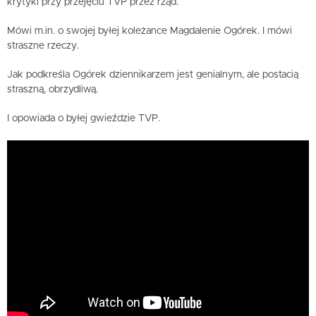
krytyki przy przejęciu TVP przez rząd.
Mówi m.in. o swojej byłej koleżance Magdalenie Ogórek. I mówi
straszne rzeczy.
Jak podkreśla Ogórek dziennikarzem jest genialnym, ale postacią
straszną, obrzydliwą.
I opowiada o byłej gwieździe TVP.