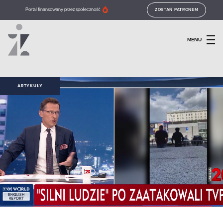
Portal finansowany przez społeczność
ZOSTAŃ PATRONEM
MENU
ARTYKUŁY