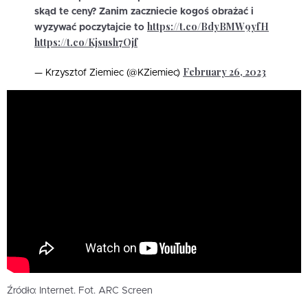
skąd te ceny? Zanim zaczniecie kogoś obrażać i
https://t.co/BdyBMW9yfH
wyzywać poczytajcie to
https://t.co/Kjsush7Ojf
February 26, 2023
— Krzysztof Ziemiec (@KZiemiec)
Źródło: Internet. Fot. ARC Screen