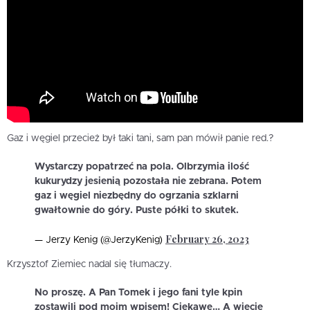
Gaz i węgiel przecież był taki tani, sam pan mówił panie red.?
Wystarczy popatrzeć na pola. Olbrzymia ilość
kukurydzy jesienią pozostała nie zebrana. Potem
gaz i węgiel niezbędny do ogrzania szklarni
gwałtownie do góry. Puste półki to skutek.
February 26, 2023
— Jerzy Kenig (@JerzyKenig)
Krzysztof Ziemiec nadal się tłumaczy.
No proszę. A Pan Tomek i jego fani tyle kpin
zostawili pod moim wpisem! Ciekawe… A wiecie