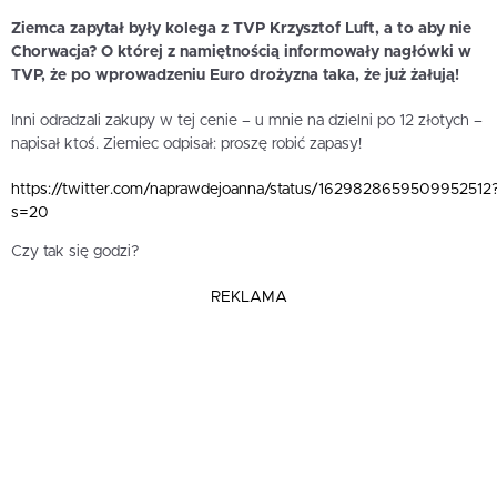
Ziemca zapytał były kolega z TVP Krzysztof Luft, a to aby nie
Chorwacja? O której z namiętnością informowały nagłówki w
TVP, że po wprowadzeniu Euro drożyzna taka, że już żałują!
Inni odradzali zakupy w tej cenie – u mnie na dzielni po 12 złotych –
napisał ktoś. Ziemiec odpisał: proszę robić zapasy!
https://twitter.com/naprawdejoanna/status/1629828659509952512
s=20
Czy tak się godzi?
REKLAMA