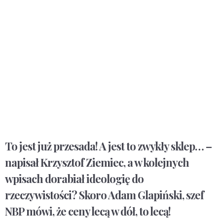
To jest już przesada! A jest to zwykły sklep… –
napisał Krzysztof Ziemiec, a w kolejnych
wpisach dorabiał ideologię do
rzeczywistości? Skoro Adam Glapiński, szef
NBP mówi, że ceny lecą w dół, to lecą!