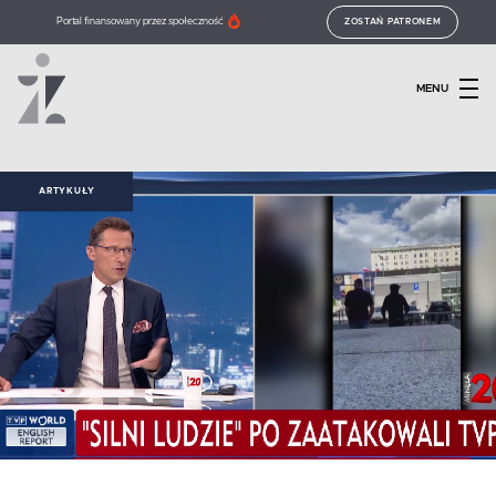
Portal finansowany przez społeczność
ZOSTAŃ PATRONEM
MENU
ARTYKUŁY