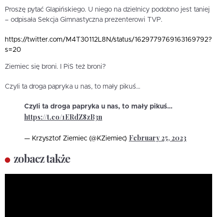
Proszę pytać Glapińskiego. U niego na dzielnicy podobno jest taniej
– odpisała Sekcja Gimnastyczna prezenterowi TVP.
https://twitter.com/M4T30112L8N/status/1629779769163169792?
s=20
Ziemiec się broni. I PiS też broni?
Czyli ta droga papryka u nas, to mały pikuś…
Czyli ta droga papryka u nas, to mały pikuś…
https://t.co/1ERdZ8zB3n
February 25, 2023
— Krzysztof Ziemiec (@KZiemiec)
zobacz także