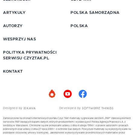
ARTYKUŁY
POLSKA SAMORZĄDNA
AUTORZY
POLSKA
WESPRZYJ NAS
POLITYKA PRYWATNOŚCI
SERWISU CZYZTAK.PL
KONTAKT
Designed by
Developed by
Zamieszczone na stronach internetowych portalu Czyż TAK! materiały sygnowane skrótem „PAP” stanowią element
Serwisów PAP, będących bazami danych, których producentem i wydawcą jest Polska Agencja Prasowa S.A. z
siedzibą w Warszawie. Chronione są one przepisami ustawy z dnia 4 lutego 1994 r. o prawie autorskim i prawach
pokrewnych oraz ustawy z dnia 27 lipca 2001 r. o ochronie baz danych. Powyższe materiały są wykorzystywane na
podstawie stosownej umowy licencyjnej. Jakiekolwiek wykorzystywanie przedmiotowych materiałów przez