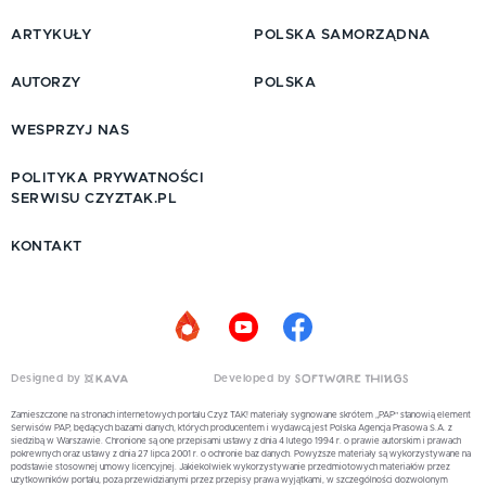
ARTYKUŁY
POLSKA SAMORZĄDNA
AUTORZY
POLSKA
WESPRZYJ NAS
POLITYKA PRYWATNOŚCI
SERWISU CZYZTAK.PL
KONTAKT
Designed by
Developed by
Zamieszczone na stronach internetowych portalu Czyż TAK! materiały sygnowane skrótem „PAP” stanowią element
Serwisów PAP, będących bazami danych, których producentem i wydawcą jest Polska Agencja Prasowa S.A. z
siedzibą w Warszawie. Chronione są one przepisami ustawy z dnia 4 lutego 1994 r. o prawie autorskim i prawach
pokrewnych oraz ustawy z dnia 27 lipca 2001 r. o ochronie baz danych. Powyższe materiały są wykorzystywane na
podstawie stosownej umowy licencyjnej. Jakiekolwiek wykorzystywanie przedmiotowych materiałów przez
użytkowników portalu, poza przewidzianymi przez przepisy prawa wyjątkami, w szczególności dozwolonym