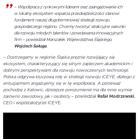
– Współpraca z rynkowymi liderami oraz zaangażowanie ich
w lokalny ekosystem wsparcia przedsiębiorczości stanowi
fundament naszej długoterminowej strategii rozwoju
gospodarczego regionu. Chcemy tworzyć atrakcyjne warunki
dla rozwoju młodych talentów i powstawania innowacyjnych
firm
– powiedział Marszałek Województwa Śląskiego,
Wojciech Saługa
.
– Dostrzegamy w regionie Śląska prężnie rozwijający się
ekosystem, charakteryzujący się silnym zapleczem akademickim i
dobrymi perspektywami dla rozwoju nowoczesnych technologii.
Polska odgrywa kluczową rolę w strategii rozwoju ICEYE, dlatego z
entuzjazmem angażujemy się w tę współpracę. A ponieważ
pochodzę z Katowic, dzisiejsze porozumienie ma dla mnie wymiar
zarówno zawodowy, jak i osobisty
– powiedział
Rafał Modrzewski
,
CEO i współzałożyciel ICEYE.