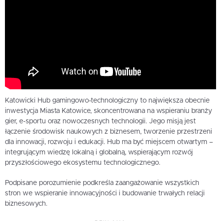
Katowicki Hub gamingowo-technologiczny to największa obecnie
inwestycja Miasta Katowice, skoncentrowana na wspieraniu branży
gier, e-sportu oraz nowoczesnych technologii. Jego misją jest
łączenie środowisk naukowych z biznesem, tworzenie przestrzeni
dla innowacji, rozwoju i edukacji. Hub ma być miejscem otwartym –
integrującym wiedzę lokalną i globalną, wspierającym rozwój
przyszłościowego ekosystemu technologicznego.
Podpisane porozumienie podkreśla zaangażowanie wszystkich
stron we wspieranie innowacyjności i budowanie trwałych relacji
biznesowych.