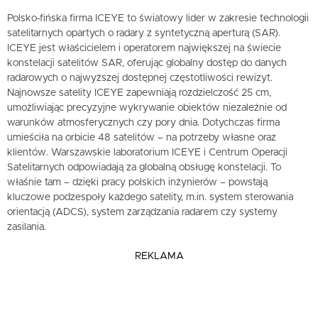
Polsko-fińska firma ICEYE to światowy lider w zakresie technologii
satelitarnych opartych o radary z syntetyczną aperturą (SAR).
ICEYE jest właścicielem i operatorem największej na świecie
konstelacji satelitów SAR, oferując globalny dostęp do danych
radarowych o najwyższej dostępnej częstotliwości rewizyt.
Najnowsze satelity ICEYE zapewniają rozdzielczość 25 cm,
umożliwiając precyzyjne wykrywanie obiektów niezależnie od
warunków atmosferycznych czy pory dnia. Dotychczas firma
umieściła na orbicie 48 satelitów – na potrzeby własne oraz
klientów. Warszawskie laboratorium ICEYE i Centrum Operacji
Satelitarnych odpowiadają za globalną obsługę konstelacji. To
właśnie tam – dzięki pracy polskich inżynierów – powstają
kluczowe podzespoły każdego satelity, m.in. system sterowania
orientacją (ADCS), system zarządzania radarem czy systemy
zasilania.
REKLAMA