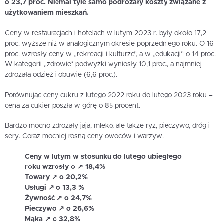
o 23,7 proc. Niemal tyle samo podrożały koszty związane z
użytkowaniem mieszkań.
Ceny w restauracjach i hotelach w lutym 2023 r. były około 17,2
proc. wyższe niż w analogicznym okresie poprzedniego roku. O 16
proc. wzrosły ceny w „rekreacji i kulturze”, a w „edukacji” o 14 proc.
W kategorii „zdrowie” podwyżki wyniosły 10,1 proc., a najmniej
zdrożała odzież i obuwie (6,6 proc.).
Porównując ceny cukru z lutego 2022 roku do lutego 2023 roku –
cena za cukier poszła w górę o 85 procent.
Bardzo mocno zdrożały jaja, mleko, ale także ryż, pieczywo, dróg i
sery. Coraz mocniej rosną ceny owoców i warzyw.
Ceny w lutym w stosunku do lutego ubiegłego
roku wzrosły o ↗️ 18,4%
Towary ↗️ o 20,2%
Usługi ↗️ o 13,3 %
Żywność ↗️ o 24,7%
Pieczywo ↗️ o 26,6%
Mąka ↗️ o 32,8%