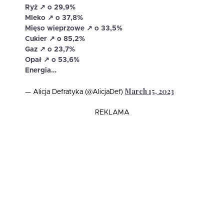
Ryż ↗️ o 29,9%
Mleko ↗️ o 37,8%
Mięso wieprzowe ↗️ o 33,5%
Cukier ↗️ o 85,2%
Gaz ↗️ o 23,7%
Opał ↗️ o 53,6%
Energia…
March 15, 2023
— Alicja Defratyka (@AlicjaDef)
REKLAMA