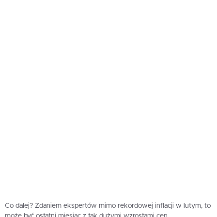
Co dalej? Zdaniem ekspertów mimo rekordowej inflacji w lutym, to
może być ostatni miesiąc z tak dużymi wzrostami cen.