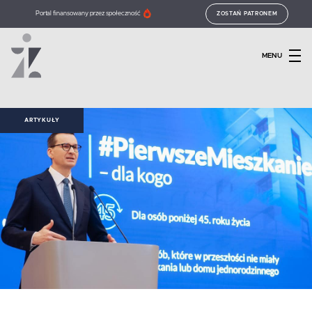
Portal finansowany przez społeczność
ZOSTAŃ PATRONEM
MENU
ARTYKUŁY