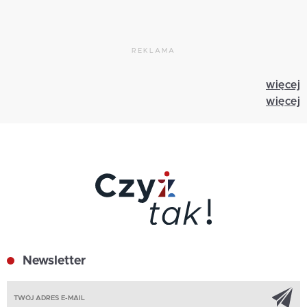
REKLAMA
więcej
więcej
Newsletter
Z