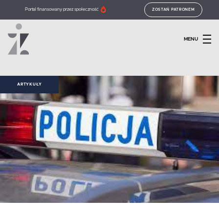
Portal finansowany przez społeczność
ZOSTAŃ PATRONEM
MENU
ARTYKUŁY