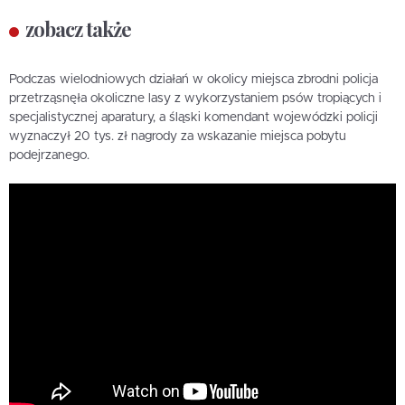
zobacz także
Podczas wielodniowych działań w okolicy miejsca zbrodni policja
przetrząsnęła okoliczne lasy z wykorzystaniem psów tropiących i
specjalistycznej aparatury, a śląski komendant wojewódzki policji
wyznaczył 20 tys. zł nagrody za wskazanie miejsca pobytu
podejrzanego.