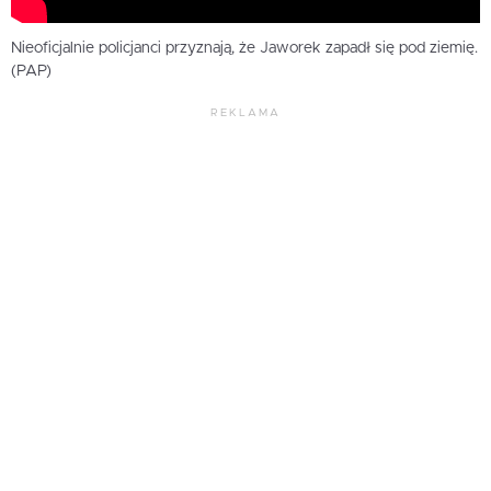
Nieoficjalnie policjanci przyznają, że Jaworek zapadł się pod ziemię.
(PAP)
REKLAMA