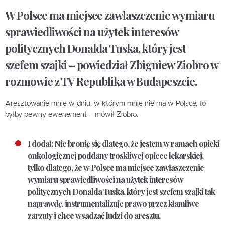
W Polsce ma miejsce zawłaszczenie wymiaru
sprawiedliwości na użytek interesów
politycznych Donalda Tuska, który jest
szefem szajki – powiedział Zbigniew Ziobro w
rozmowie z TV Republika w Budapeszcie.
Aresztowanie mnie w dniu, w którym mnie nie ma w Polsce, to
byłby pewny ewenement – mówił Ziobro.
I dodał: Nie bronię się dlatego, że jestem w ramach opieki
onkologicznej poddany troskliwej opiece lekarskiej,
tylko dlatego, że w Polsce ma miejsce zawłaszczenie
wymiaru sprawiedliwości na użytek interesów
politycznych Donalda Tuska, który jest szefem szajki tak
naprawdę, instrumentalizuje prawo przez kłamliwe
zarzuty i chce wsadzać ludzi do aresztu.