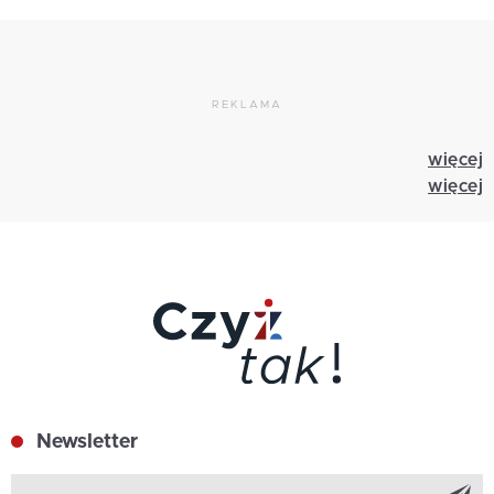
REKLAMA
więcej
więcej
Newsletter
Z