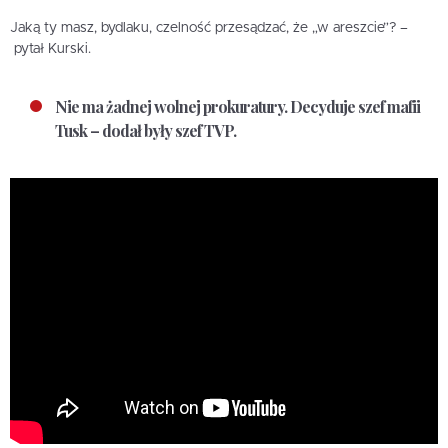
Jaką ty masz, bydlaku, czelność przesądzać, że „w areszcie”? –
pytał Kurski.
Nie ma żadnej wolnej prokuratury. Decyduje szef mafii
Tusk – dodał były szef TVP.