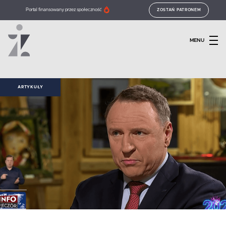
Portal finansowany przez społeczność
ZOSTAŃ PATRONEM
MENU
ARTYKUŁY