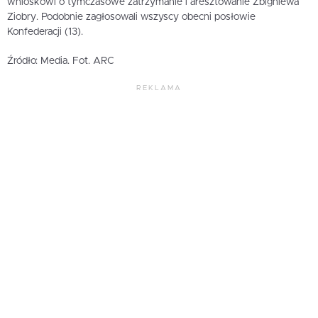
wnioskowi o tymczasowe zatrzymanie i aresztowanie Zbigniewa
Ziobry. Podobnie zagłosowali wszyscy obecni posłowie
Konfederacji (13).
Źródło: Media. Fot. ARC
REKLAMA