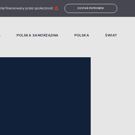
rtal finansowany przez społeczność
ZOSTAŃ PATRONEM
A
POLSKA SAMORZĄDNA
POLSKA
ŚWIAT