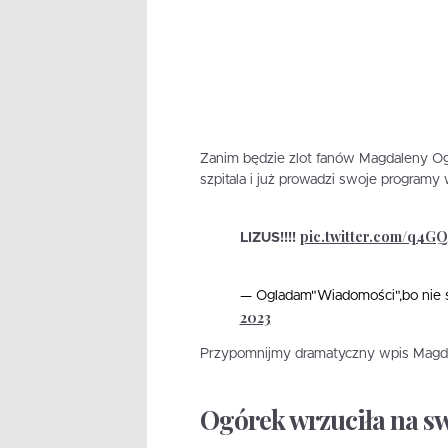
Zanim będzie zlot fanów Magdaleny Og
szpitala i już prowadzi swoje programy
pic.twitter.com/q4G
LIZUS!!!!
— Ogladam"Wiadomości",bo nie 
2023
Przypomnijmy dramatyczny wpis Magd
Ogórek wrzuciła na s