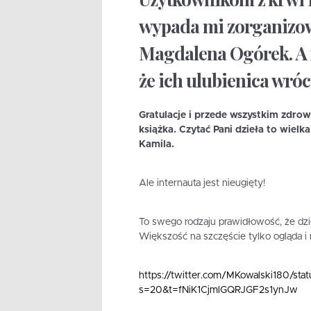
wypada mi zorganizow
Magdalena Ogórek. A i
że ich ulubienica wróci
Gratulacje i przede wszystkim zdrowi
książka. Czytać Pani dzieła to wielk
Kamila.
Ale internauta jest nieugięty!
To swego rodzaju prawidłowość, że dzie
Większość na szczęście tylko ogląda i 
https://twitter.com/MKowalski180/s
s=20&t=fNiK1CjmlGQRJGF2s1ynJw