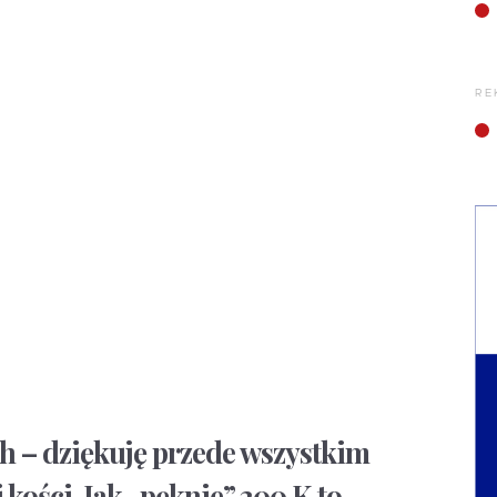
RE
h – dziękuję przede wszystkim
kości. Jak „pęknie” 200 K to