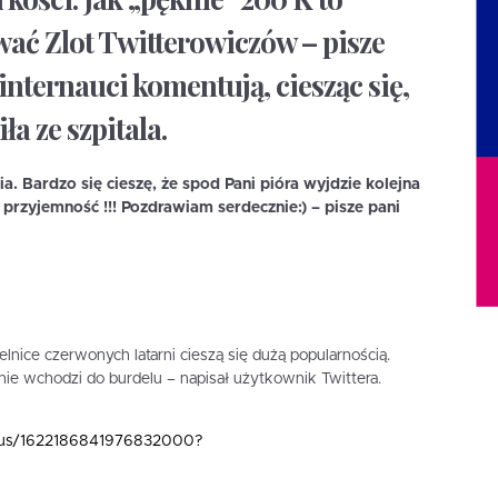
ać Zlot Twitterowiczów – pisze
nternauci komentują, ciesząc się,
ła ze szpitala.
a. Bardzo się cieszę, że spod Pani pióra wyjdzie kolejna
a przyjemność !!! Pozdrawiam serdecznie:) – pisze pani
lnice czerwonych latarni cieszą się dużą popularnością.
nie wchodzi do burdelu – napisał użytkownik Twittera.
tatus/1622186841976832000?