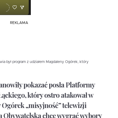
REKLAMA
wia był program z udziałem Magdaleny Ogórek, który
nowiły pokazać posła Platformy
Łąckiego, który ostro atakował w
Ogórek „misyjność” telewizji
ma Obywatelska chce wygrać wybory