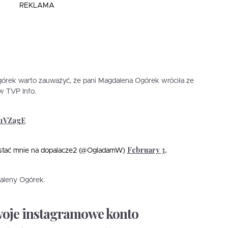
REKLAMA
órek warto zauważyć, że pani Magdalena Ogórek wróciła ze
 w TVP Info.
Q1VZagE
February 3,
stać mnie na dopalacze2 (@OgladamW)
aleny Ogórek.
woje instagramowe konto