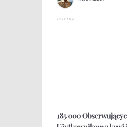
JAREK ADAMSKI
REKLAMA
185 000 Obserwującyc
Użytkownikom z krwi i 