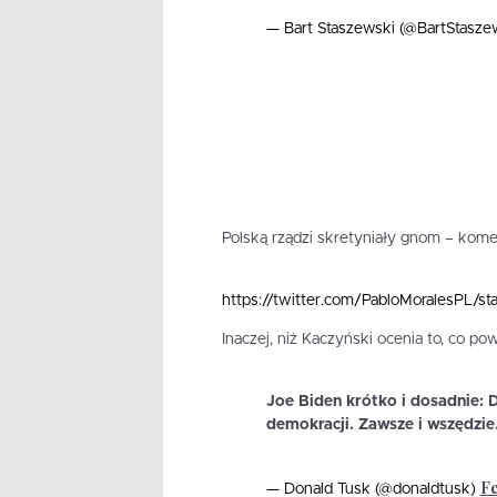
— Bart Staszewski (@BartStasze
Polską rządzi skretyniały gnom – komen
https://twitter.com/PabloMoralesPL
Inaczej, niż Kaczyński ocenia to, co po
Joe Biden krótko i dosadnie: D
demokracji. Zawsze i wszędzie
Fe
— Donald Tusk (@donaldtusk)