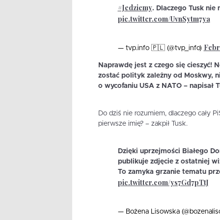
#Jedziemy
. Dlaczego Tusk nie
pic.twitter.com/UvnSytm7ya
Febr
— tvp.info 🇵🇱 (@tvp_info)
Naprawdę jest z czego się cieszyć!
zostać polityk zależny od Moskwy, ni
o wycofaniu USA z NATO – napisał T
Do dziś nie rozumiem, dlaczego cały P
pierwsze imię? – zakpił Tusk.
Dzięki uprzejmości Białego D
publikuje zdjęcie z ostatniej 
To zamyka grzanie tematu prz
pic.twitter.com/ys7Gd7pTtJ
— Bożena Lisowska (@bozenali