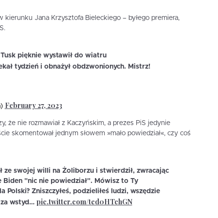
kierunku Jana Krzysztofa Bieleckiego – byłego premiera,
S.
.Tusk pięknie wystawił do wiatru
ekał tydzień i obnażył obdzwonionych. Mistrz!
February 27, 2023
a)
, że nie rozmawiał z Kaczyńskim, a prezes PiS jedynie
wiście skomentował jednym słowem »mało powiedział«, czy coś
ze swojej willi na Żoliborzu i stwierdził, zwracając
e Biden "nic nie powiedział". Mówisz to Ty
a Polski? Zniszczyłeś, podzieliłeś ludzi, wszędzie
pic.twitter.com/ted0HTchGN
o za wstyd…