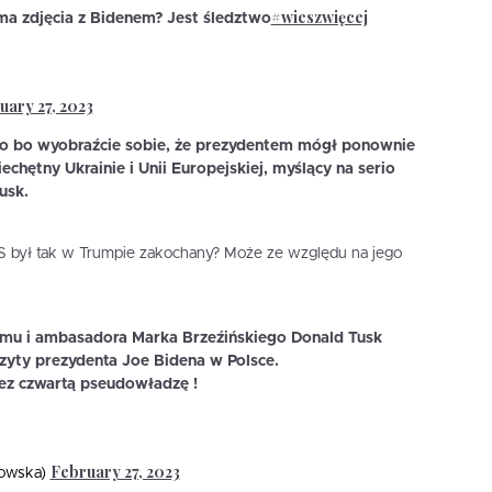
#wieszwięcej
 ma zdjęcia z Bidenem? Jest śledztwo
uary 27, 2023
 No bo wyobraźcie sobie, że prezydentem mógł ponownie
echętny Ukrainie i Unii Europejskiej, myślący na serio
usk.
iS był tak w Trumpie zakochany? Może ze względu na jego
omu i ambasadora Marka Brzeźińskiego Donald Tusk
wizyty prezydenta Joe Bidena w Polsce.
ez czwartą pseudowładzę !
February 27, 2023
sowska)