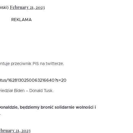
February 21, 2023
wski)
REKLAMA
tuje przeciwnik PiS na twitterze.
/status/1628130250063216640?s=20
wiedział Biden – Donald Tusk.
onaldzie, będziemy bronić solidarnie wolności i
.
bruary 21, 2023