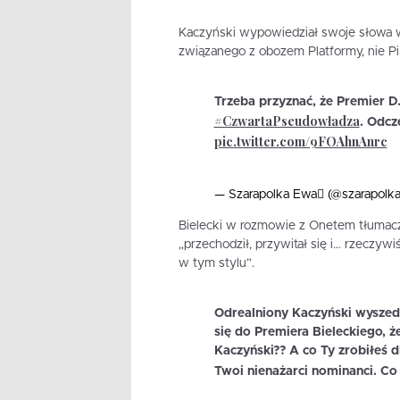
Kaczyński wypowiedział swoje słowa w 
związanego z obozem Platformy, nie Pi
Trzeba przyznać, że Premier D
#CzwartaPseudowładza
. Odcz
pic.twitter.com/9FOAhnAnrc
— Szarapolka Ewa (@szarapolk
Bielecki w rozmowie z Onetem tłumaczy
„przechodził, przywitał się i… rzeczy
w tym stylu”.
Odrealniony Kaczyński wyszedł 
się do Premiera Bieleckiego, ż
Kaczyński?? A co Ty zrobiłeś dl
Twoi nienażarci nominanci. C