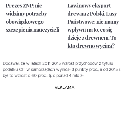
Prezes ZNP: nie
Lawinowy eksport
widzimy potrzeby
drewna z Polski. Lasy
obowiązkowego
Państwowe: nie mamy
szczepienia nauczycieli
wpływu na to, co się
dzieje z drewnem. To
kto drewno wycina?
Dodawał, że w latach 2011-2015 wzrost przychodów z tytułu
podatku CIT w samorządach wyniósł 3 punkty proc., a od 2015 r.
był to wzrost o 60 proc., tj. o ponad 4 mld zł.
REKLAMA