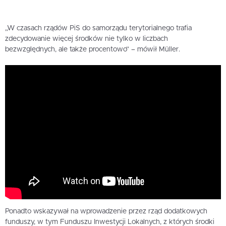
„W czasach rządów PiS do samorządu terytorialnego trafia
zdecydowanie więcej środków nie tylko w liczbach
bezwzględnych, ale także procentowo” – mówił Müller.
Ponadto wskazywał na wprowadzenie przez rząd dodatkowych
funduszy, w tym Funduszu Inwestycji Lokalnych, z których środki