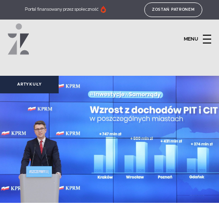
Portal finansowany przez społeczność
ZOSTAŃ PATRONEM
MENU
ARTYKUŁY