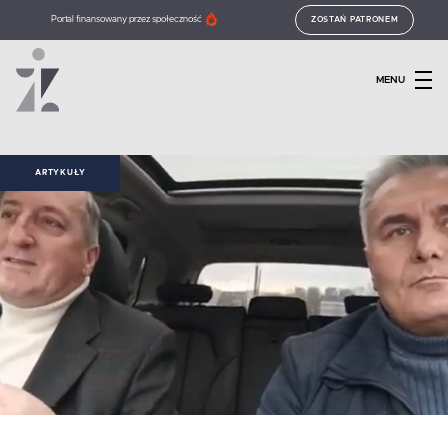
Portal finansowany przez społeczność
ZOSTAŃ PATRONEM
MENU
ARTYKUŁY