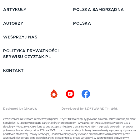
ARTYKUŁY
POLSKA SAMORZĄDNA
AUTORZY
POLSKA
WESPRZYJ NAS
POLITYKA PRYWATNOŚCI
SERWISU CZYZTAK.PL
KONTAKT
Designed by
Developed by
Zamieszczone na stronach internetowych portalu Czyż TAK! materiały sygnowane skrótem „PAP” stanowią element
Serwisów PAP, będących bazami danych, których producentem i wydawcą jest Polska Agencja Prasowa S.A. z
siedzibą w Warszawie. Chronione są one przepisami ustawy z dnia 4 lutego 1994 r. o prawie autorskim i prawach
pokrewnych oraz ustawy z dnia 27 lipca 2001 r. o ochronie baz danych. Powyższe materiały są wykorzystywane na
podstawie stosownej umowy licencyjnej. Jakiekolwiek wykorzystywanie przedmiotowych materiałów przez
użytkowników portalu, poza przewidzianymi przez przepisy prawa wyjątkami, w szczególności dozwolonym