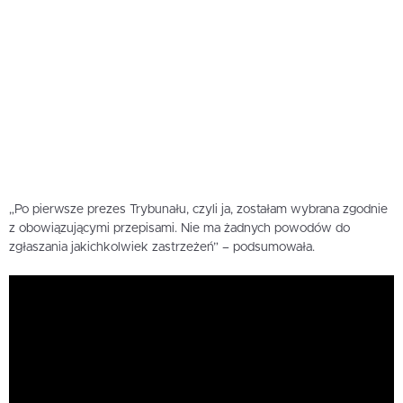
„Po pierwsze prezes Trybunału, czyli ja, zostałam wybrana zgodnie
z obowiązującymi przepisami. Nie ma żadnych powodów do
zgłaszania jakichkolwiek zastrzeżeń” – podsumowała.