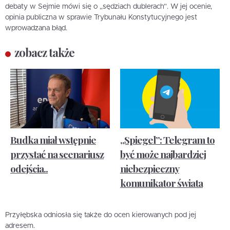
debaty w Sejmie mówi się o „sędziach dublerach”. W jej ocenie,
opinia publiczna w sprawie Trybunału Konstytucyjnego jest
wprowadzana błąd.
zobacz także
Budka miał wstępnie
„Spiegel”: Telegram to
przystać na scenariusz
być może najbardziej
odejścia..
niebezpieczny
komunikator świata
Przyłębska odniosła się także do ocen kierowanych pod jej
adresem.