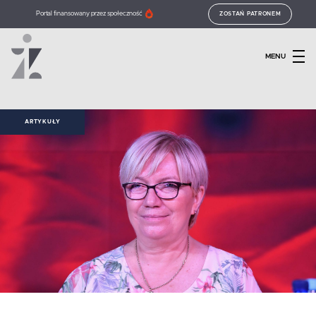
Portal finansowany przez społeczność
ZOSTAŃ PATRONEM
MENU
ARTYKUŁY