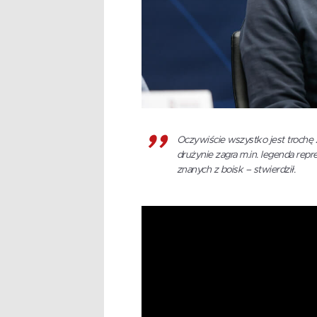
Oczywiście wszystko jest trochę
drużynie zagra m.in. legenda repre
znanych z boisk – stwierdził.