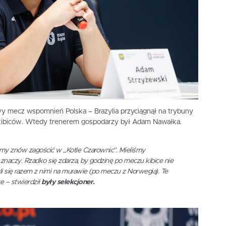
y mecz wspomnień Polska – Brazylia przyciągnął na trybuny
 kibiców. Wtedy trenerem gospodarzy był Adam Nawałka.
żemy znów zagościć w „Kotle Czarownic”. Mieliśmy
znaczy. Rzadko się zdarza, by godzinę po meczu kibice nie
zyli się razem z nimi na murawie (po meczu z Norwegią). Te
 – stwierdził
były selekcjoner.