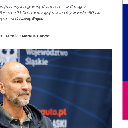
wajcarii, my rozegraliśmy dwa mecze – w Chicago z
arceloną 2:1. Generalnie zagrają zawodnicy w wielu +50, ale
ych – dodał
Jerzy Engel.
tant Niemiec
Markus Babbel.