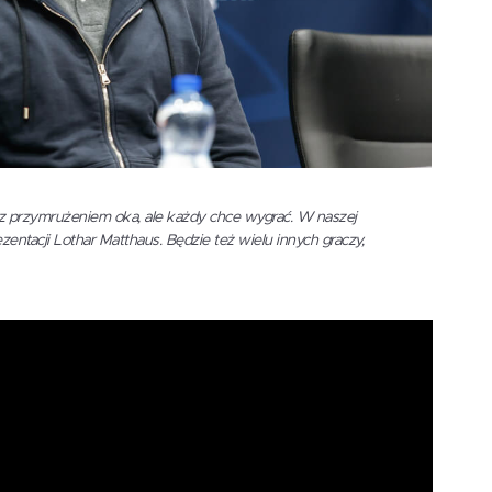
 z przymrużeniem oka, ale każdy chce wygrać. W naszej
zentacji Lothar Matthaus. Będzie też wielu innych graczy,