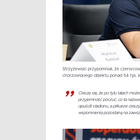
Strzyżewski przypomniał, że czerwcow
chorzowskiego obiektu ponad 54 tys.
Cieszę się, że po tylu latach mo
przyjemność poczuć, co ta nazwa 
opuścili stadionu, a piłkarze cies
wspomnienia pozostaną na zawsze