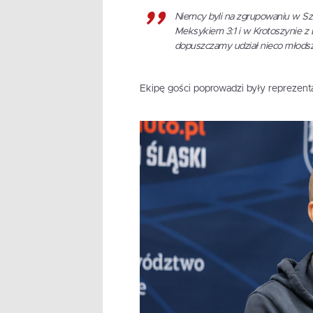
Niemcy byli na zgrupowaniu w Sz
Meksykiem 3:1 i w Krotoszynie z B
dopuszczamy udział nieco młodsz
Ekipę gości poprowadzi były reprezen